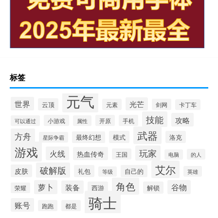
标签
元气
世界
光芒
云顶
元素
剑网
卡丁车
技能
攻略
小游戏
开原
手机
可以通过
属性
武器
方舟
模式
洛克
最终幻想
星际争霸
游戏
玩家
火线
热血传奇
王国
的人
电脑
艾尔
破解版
皮肤
礼包
自己的
英雄
等级
角色
萝卜
谷物
装备
西游
解锁
荣耀
骑士
账号
跑跑
都是