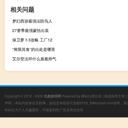
相关问题
梦幻西游最强法防鸟人
27赛季最强蒙恬出装
保卫萝卜3攻略 工厂12
“将限其食”的出处是哪里
艾尔登法环什么盾最帅气
Copyright © 2012 - 2026
光彪游戏网
Powered by
网站分类目录
|
精选推荐文章
|
声明：本站内容来自互联网，如信息有错误可发邮件到f_fb#foxmail.com说明
本站仅为个人兴趣爱好，不接盈利性广告及商业合作