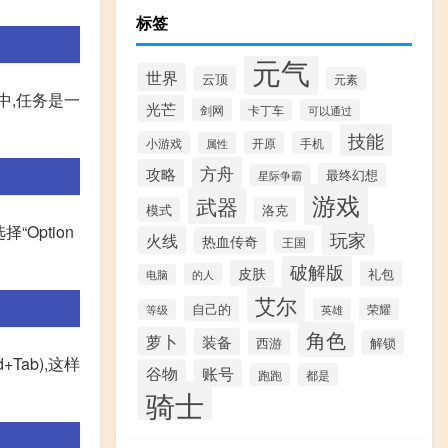
标签
元气
世界
云顶
元素
中,任务是一
光芒
剑网
卡丁车
可以通过
技能
小游戏
开原
手机
属性
方舟
攻略
最终幻想
星际争霸
游戏
武器
模式
洛克
Option
玩家
火线
热血传奇
王国
破解版
皮肤
礼包
的人
电脑
艾尔
自己的
英雄
荣耀
等级
角色
萝卜
装备
西游
解锁
Tab),这样
谷物
账号
跑跑
都是
骑士