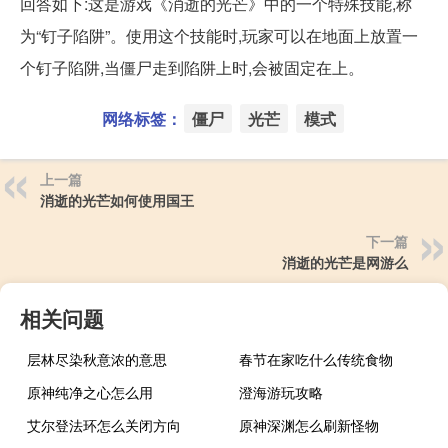
回答如下:这是游戏《消逝的光芒》中的一个特殊技能,称
为“钉子陷阱”。使用这个技能时,玩家可以在地面上放置一
个钉子陷阱,当僵尸走到陷阱上时,会被固定在上。
网络标签：
僵尸
光芒
模式
上一篇
消逝的光芒如何使用国王
下一篇
消逝的光芒是网游么
相关问题
层林尽染秋意浓的意思
春节在家吃什么传统食物
原神纯净之心怎么用
澄海游玩攻略
艾尔登法环怎么关闭方向
原神深渊怎么刷新怪物