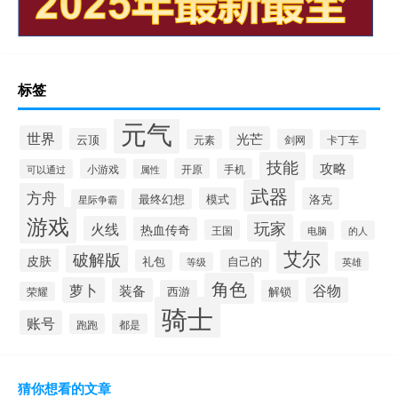
标签
元气
世界
光芒
云顶
元素
剑网
卡丁车
技能
攻略
小游戏
开原
手机
可以通过
属性
武器
方舟
模式
洛克
最终幻想
星际争霸
游戏
玩家
火线
热血传奇
王国
的人
电脑
艾尔
破解版
皮肤
礼包
自己的
英雄
等级
角色
萝卜
谷物
装备
西游
解锁
荣耀
骑士
账号
跑跑
都是
猜你想看的文章