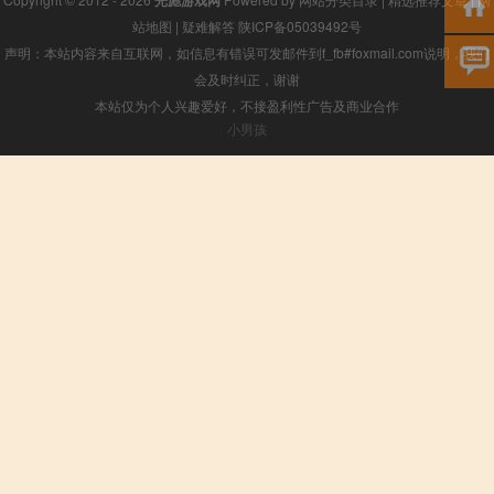
光彪游戏网
站地图
|
疑难解答
陕ICP备05039492号
声明：本站内容来自互联网，如信息有错误可发邮件到f_fb#foxmail.com说明，我们
会及时纠正，谢谢
本站仅为个人兴趣爱好，不接盈利性广告及商业合作
小男孩