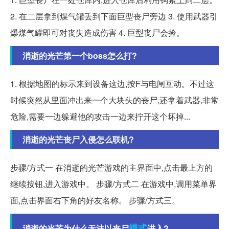
2. 在二层拿到煤气罐丢到下面巨型丧尸旁边 3. 使用武器引
爆煤气罐即可对丧失造成伤害 4. 巨型丧尸会捡。
消逝的光芒第一个boss怎么打?
1. 根据地图的标示来到设备这边,按F与电闸互动。不过这
时候突然从里面冲出来一个大块头的丧尸,还拿着武器,非常
危险,需要一边躲避他的攻击一边来拧开这个坏掉...
消逝的光芒丧尸入侵怎么联机?
步骤/方式一 在消逝的光芒游戏的主界面中,点击最上方的
继续按钮,进入游戏中。 步骤/方式二 在游戏中,调用菜单界
面,点击界面右下角的好友名称。 步骤/方式三。
模式
消逝的光芒为什么无法以丧尸
进入?