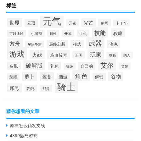
标签
元气
世界
光芒
云顶
元素
剑网
卡丁车
技能
攻略
小游戏
开原
手机
可以通过
属性
武器
方舟
模式
洛克
最终幻想
星际争霸
游戏
玩家
火线
热血传奇
王国
的人
电脑
艾尔
破解版
皮肤
礼包
自己的
英雄
等级
角色
萝卜
谷物
装备
西游
解锁
荣耀
骑士
账号
跑跑
都是
猜你想看的文章
原神怎么触发支线
4399撤离游戏