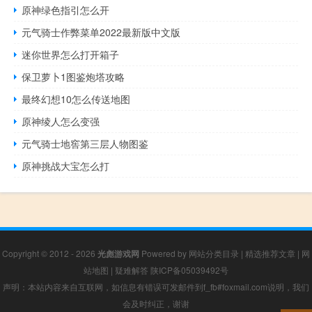
原神绿色指引怎么开
元气骑士作弊菜单2022最新版中文版
迷你世界怎么打开箱子
保卫萝卜1图鉴炮塔攻略
最终幻想10怎么传送地图
原神绫人怎么变强
元气骑士地窖第三层人物图鉴
原神挑战大宝怎么打
Copyright © 2012 - 2026
光彪游戏网
Powered by
网站分类目录
|
精选推荐文章
|
网
站地图
|
疑难解答
陕ICP备05039492号
声明：本站内容来自互联网，如信息有错误可发邮件到f_fb#foxmail.com说明，我们
会及时纠正，谢谢