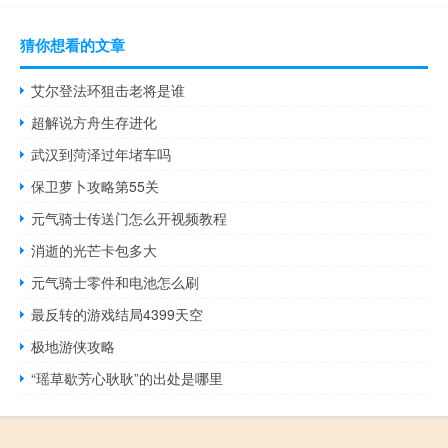
猜你想看的文章
艾尔登法环狙击老将是谁
超解说方舟生存进化
武汉到菏泽过年堵车吗
保卫萝卜攻略第55关
元气骑士传送门怎么开视频教程
消逝的光芒卡包多大
元气骑士零件和电池怎么刷
最反转的游戏结局4399天空
极地游侠攻略
“瑶草歇芳心耿耿”的出处是哪里