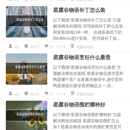
星露谷物语补丁怎么装
以下围绕“星露谷物语补丁怎么装”主题
解决网友的困惑 3DS游戏补丁肿么安装
和安装游戏CIA一样。 在虚拟系统下的
DevMenu进行安装。 把升级补丁放...
xlg
03-27
0
774
星露谷物语
星露谷物语烹饪什么最贵
以下围绕“星露谷物语烹饪什么最贵”主
题解决网友的困惑 星露谷物语虚空蛋和
鸭蛋哪个贵? 在星露谷物语中,虚空蛋和
鸭蛋都是比较珍贵的物品之一,但...
xlg
03-27
0
114
星露谷物语
星露谷物语围栏哪种好
以下围绕“星露谷物语围栏哪种好”主题
解决网友的困惑 星露谷物语围栏怎么
拆? 星露谷物语游戏中的围栏篱笆是可