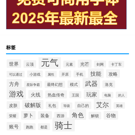
标签
元气
世界
光芒
云顶
元素
剑网
卡丁车
技能
攻略
小游戏
开原
手机
可以通过
属性
武器
方舟
模式
洛克
最终幻想
星际争霸
游戏
玩家
火线
热血传奇
王国
的人
电脑
艾尔
破解版
皮肤
礼包
自己的
英雄
等级
角色
萝卜
谷物
装备
西游
解锁
荣耀
骑士
账号
跑跑
都是