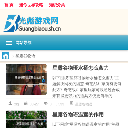
首 页
迷你世界攻略
知识分类
网站导航
>
星露谷物语
星露谷物语水桶怎么蓄力
以下围绕“星露谷物语水桶怎么蓄力”主
题解决网友的困惑 奇葩战斗家所有史诗
配方? 奇葩战斗家里玩家可以通过合成
来获得更强力的道具方便更简单的...
xlg
03-27
0
533
星露谷物语
星露谷物语温室的作用
以下围绕“星露谷物语温室的作用”主题