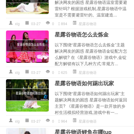
解决网友的困惑 星露谷物语温室需要避
雷针吗? 根据游戏机制,星露谷物语中温
室是不需要避雷针的。温室建造...
xlg
03-27
0
894
星露谷物语
星露谷物语怎么去炼金
以下围绕“星露谷物语怎么去炼金”主题
解决网友的困惑 星露谷物语金锭配方怎
么解锁? 在《星露谷物语》游戏中,金锭
配方解锁有以下几种方式:常规方...
xlg
03-27
0
625
星露谷物语
星露谷物语如何踢出玩家
以下围绕“星露谷物语如何踢出玩家”主
题解决网友的困惑 星露谷物语如何返回
主页? 《星露谷物语》是一款开放的乡
村生活模拟经营游戏,游戏中有一...
xlg
03-27
0
964
星露谷物语
星露谷物语鲤鱼在哪tup