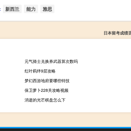
：
新西兰
能力
雅思
日本留考成绩
元气骑士兑换券武器算次数吗
红叶羁绊9层攻略
梦幻西游地府要哪些特技
保卫萝卜228关攻略视频
消逝的光芒棋盘怎么下