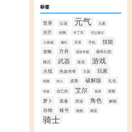
标签
元气
世界
云顶
元素
光芒
剑网
卡丁车
可以通过
技能
小游戏
开原
手机
属性
方舟
攻略
最终幻想
星际争霸
游戏
武器
模式
洛克
玩家
火线
热血传奇
王国
破解版
皮肤
礼包
的人
电脑
艾尔
自己的
英雄
荣耀
等级
角色
萝卜
装备
西游
解锁
谷物
账号
跑跑
都是
骑士