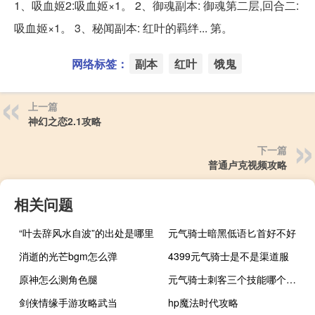
1、吸血姬2:吸血姬×1。 2、御魂副本: 御魂第二层,回合二:
吸血姬×1。 3、秘闻副本: 红叶的羁绊... 第。
网络标签：
副本
红叶
饿鬼
上一篇
神幻之恋2.1攻略
下一篇
普通卢克视频攻略
相关问题
“叶去辞风水自波”的出处是哪里
元气骑士暗黑低语匕首好不好
消逝的光芒bgm怎么弹
4399元气骑士是不是渠道服
原神怎么测角色腿
元气骑士刺客三个技能哪个最好
剑侠情缘手游攻略武当
hp魔法时代攻略