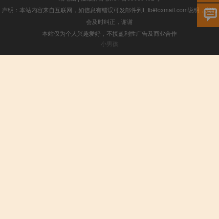
声明：本站内容来自互联网，如信息有错误可发邮件到f_fb#foxmail.com说明，我们
会及时纠正，谢谢
本站仅为个人兴趣爱好，不接盈利性广告及商业合作
小男孩