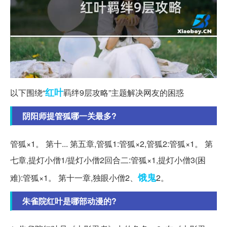
红叶
以下围绕“
羁绊9层攻略”主题解决网友的困惑
阴阳师提管狐哪一关最多?
管狐×1。 第十... 第五章,管狐1:管狐×2,管狐2:管狐×1。 第
七章,提灯小僧1/提灯小僧2回合二:管狐×1,提灯小僧3(困
饿鬼
难):管狐×1。 第十一章,独眼小僧2、
2。
朱雀院红叶是哪部动漫的?