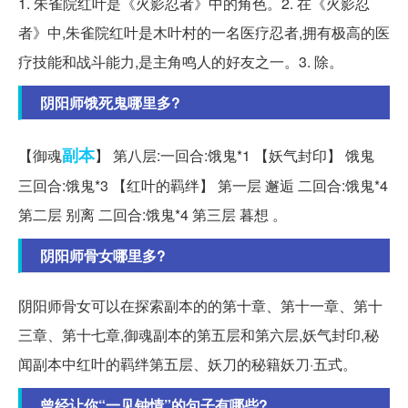
1. 朱雀院红叶是《火影忍者》中的角色。2. 在《火影忍
者》中,朱雀院红叶是木叶村的一名医疗忍者,拥有极高的医
疗技能和战斗能力,是主角鸣人的好友之一。3. 除。
阴阳师饿死鬼哪里多?
副本
【御魂
】 第八层:一回合:饿鬼*1 【妖气封印】 饿鬼
三回合:饿鬼*3 【红叶的羁绊】 第一层 邂逅 二回合:饿鬼*4
第二层 别离 二回合:饿鬼*4 第三层 暮想 。
阴阳师骨女哪里多?
阴阳师骨女可以在探索副本的的第十章、第十一章、第十
三章、第十七章,御魂副本的第五层和第六层,妖气封印,秘
闻副本中红叶的羁绊第五层、妖刀的秘籍妖刀·五式。
曾经让你“一见钟情”的句子有哪些?