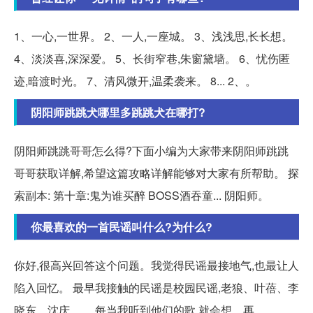
1、一心,一世界。 2、一人,一座城。 3、浅浅思,长长想。
4、淡淡喜,深深爱。 5、长街窄巷,朱窗黛墙。 6、忧伤匿
迹,暗渡时光。 7、清风微开,温柔袭来。 8... 2、。
阴阳师跳跳犬哪里多跳跳犬在哪打?
阴阳师跳跳哥哥怎么得?下面小编为大家带来阴阳师跳跳
哥哥获取详解,希望这篇攻略详解能够对大家有所帮助。 探
索副本: 第十章:鬼为谁买醉 BOSS酒吞童... 阴阳师。
你最喜欢的一首民谣叫什么?为什么?
你好,很高兴回答这个问题。我觉得民谣最接地气,也最让人
陷入回忆。 最早我接触的民谣是校园民谣,老狼、叶蓓、李
晓东、沈庆……,每当我听到他们的歌,就会想... 再。