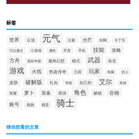
标签
元气
世界
光芒
云顶
元素
剑网
卡丁车
技能
攻略
小游戏
开原
手机
可以通过
属性
武器
方舟
模式
洛克
最终幻想
星际争霸
游戏
玩家
火线
热血传奇
王国
的人
电脑
艾尔
破解版
皮肤
礼包
自己的
英雄
等级
角色
萝卜
谷物
装备
西游
解锁
荣耀
骑士
账号
跑跑
都是
猜你想看的文章