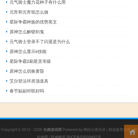
元气骑士魔力花种子有什么用
元宵和元宵馅怎么做
星际争霸种族的优势英文
原神怎么解锁剑鬼
元气骑士登录不了闪退是为什么
原神怎么显示e技能
星际争霸2刷星灵等级
原神怎么切换黄昏
艾尔登法环房顶道具
春节贴副对联好吗
Copyright © 2012 - 2026
光彪游戏网
Powered by
网站分类目录
|
精选推荐文章
|
网
站地图
|
疑难解答
陕ICP备05039492号