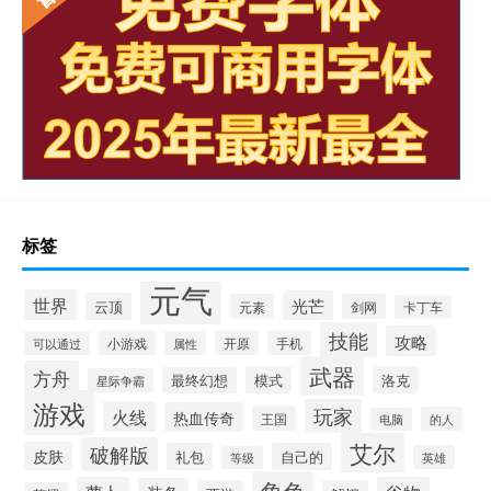
标签
元气
世界
光芒
云顶
元素
剑网
卡丁车
技能
攻略
小游戏
开原
手机
可以通过
属性
武器
方舟
模式
洛克
最终幻想
星际争霸
游戏
玩家
火线
热血传奇
王国
的人
电脑
艾尔
破解版
皮肤
礼包
自己的
英雄
等级
角色