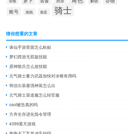
萝卜
谷物
装备
西游
解锁
荣耀
骑士
账号
跑跑
都是
猜你想看的文章
诛仙手游里面怎么粘贴
梦幻西游无双版技能
原神散兵怎么放技能
元气骑士蓄力武器加快对冰锥有用吗
韩信出装最强神装怎么出
元气骑士渠道服怎么转官服
csol被告真的吗
方舟生存进化指令管理
4399遮天游戏
跑跑卡丁车首冲车好吗