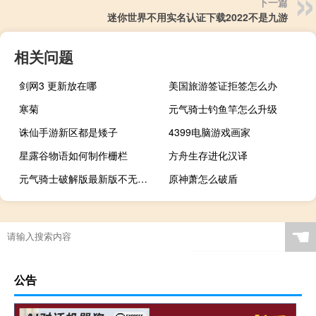
下一篇
迷你世界不用实名认证下载2022不是九游
相关问题
剑网3 更新放在哪
美国旅游签证拒签怎么办
寒菊
元气骑士钓鱼竿怎么升级
诛仙手游新区都是矮子
4399电脑游戏画家
星露谷物语如何制作栅栏
方舟生存进化汉译
元气骑士破解版最新版不无限血
原神萧怎么破盾
☚
公告