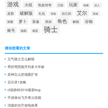
游戏
玩家
火线
热血传奇
王国
的人
电脑
艾尔
破解版
皮肤
礼包
自己的
英雄
等级
角色
萝卜
谷物
装备
西游
解锁
荣耀
骑士
账号
跑跑
都是
猜你想看的文章
元气骑士怎么解锁
男的驾照能开到多大年龄
原神怎么把地图扩张
启示录1攻略
cf寂静村2016最新bug
手游诛仙飞升青云技能
消逝的光芒放电效果