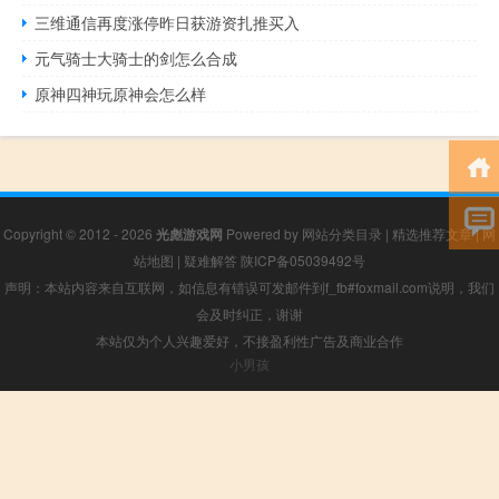
三维通信再度涨停昨日获游资扎推买入
元气骑士大骑士的剑怎么合成
原神四神玩原神会怎么样
Copyright © 2012 - 2026
光彪游戏网
Powered by
网站分类目录
|
精选推荐文章
|
网
站地图
|
疑难解答
陕ICP备05039492号
声明：本站内容来自互联网，如信息有错误可发邮件到f_fb#foxmail.com说明，我们
会及时纠正，谢谢
本站仅为个人兴趣爱好，不接盈利性广告及商业合作
小男孩