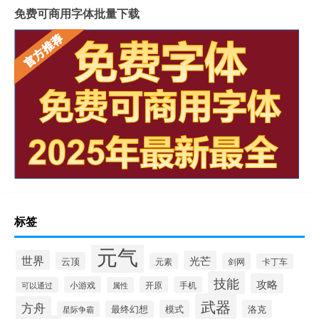
免费可商用字体批量下载
标签
元气
世界
光芒
云顶
元素
剑网
卡丁车
技能
攻略
小游戏
开原
手机
可以通过
属性
武器
方舟
模式
洛克
最终幻想
星际争霸