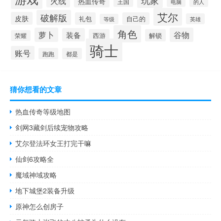
玩家
火线
热血传奇
王国
的人
电脑
艾尔
破解版
皮肤
礼包
自己的
英雄
等级
角色
萝卜
谷物
装备
西游
解锁
荣耀
骑士
账号
跑跑
都是
猜你想看的文章
热血传奇等级地图
剑网3藏剑后续宠物攻略
艾尔登法环女王打完干嘛
仙剑6攻略全
魔域神域攻略
地下城堡2装备升级
原神怎么创房子