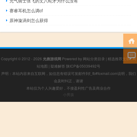
元气骑士张飞的丈八蛇矛为什么没有
赛睿耳机怎么调cf
原神漩涡剑怎么获得
Copyright © 2012 - 2026
光彪游戏网
Powered by
网站分类目录
|
精选推荐文章
|
网
站地图
|
疑难解答
陕ICP备05039492号
声明：本站内容来自互联网，如信息有错误可发邮件到f_fb#foxmail.com说明，我们
会及时纠正，谢谢
本站仅为个人兴趣爱好，不接盈利性广告及商业合作
小男孩