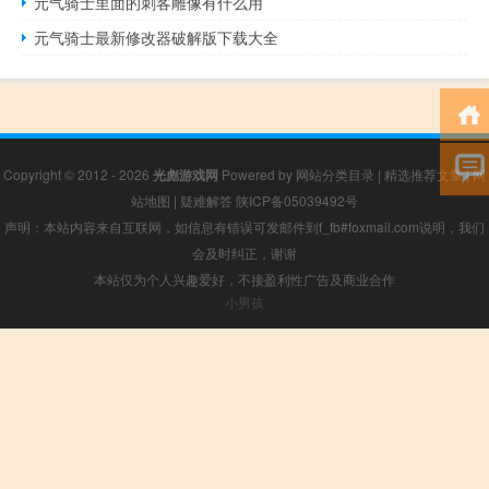
元气骑士里面的刺客雕像有什么用
元气骑士最新修改器破解版下载大全
Copyright © 2012 - 2026
光彪游戏网
Powered by
网站分类目录
|
精选推荐文章
|
网
站地图
|
疑难解答
陕ICP备05039492号
声明：本站内容来自互联网，如信息有错误可发邮件到f_fb#foxmail.com说明，我们
会及时纠正，谢谢
本站仅为个人兴趣爱好，不接盈利性广告及商业合作
小男孩