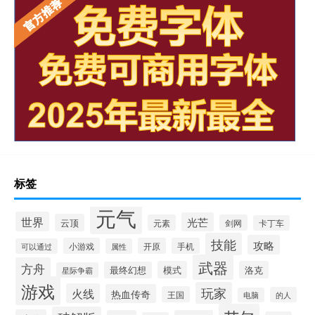
标签
元气
世界
光芒
云顶
元素
剑网
卡丁车
技能
攻略
小游戏
开原
手机
可以通过
属性
武器
方舟
模式
洛克
最终幻想
星际争霸
游戏
玩家
火线
热血传奇
王国
的人
电脑