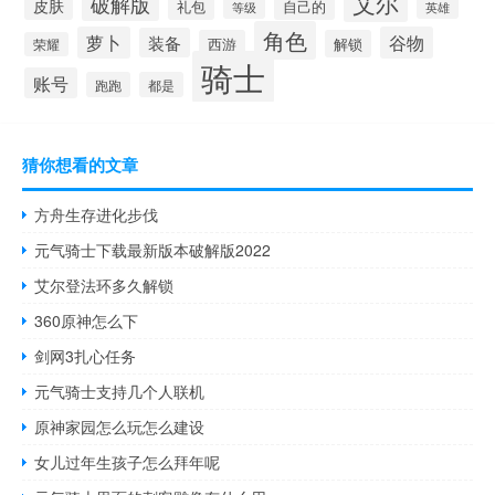
艾尔
破解版
皮肤
礼包
自己的
英雄
等级
角色
萝卜
谷物
装备
西游
解锁
荣耀
骑士
账号
跑跑
都是
猜你想看的文章
方舟生存进化步伐
元气骑士下载最新版本破解版2022
艾尔登法环多久解锁
360原神怎么下
剑网3扎心任务
元气骑士支持几个人联机
原神家园怎么玩怎么建设
女儿过年生孩子怎么拜年呢