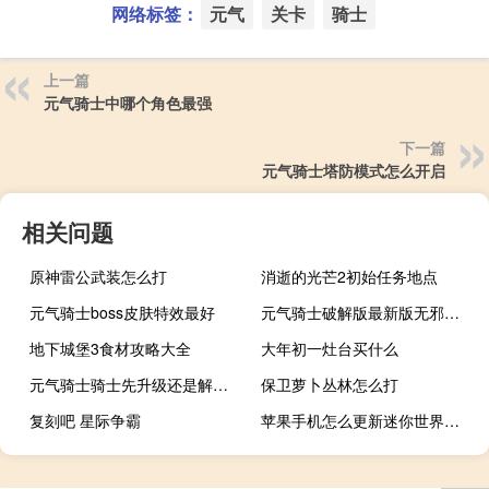
网络标签：
元气
关卡
骑士
上一篇
元气骑士中哪个角色最强
下一篇
元气骑士塔防模式怎么开启
相关问题
原神雷公武装怎么打
消逝的光芒2初始任务地点
元气骑士boss皮肤特效最好
元气骑士破解版最新版无邪修改3.1.14
地下城堡3食材攻略大全
大年初一灶台买什么
元气骑士骑士先升级还是解锁技能
保卫萝卜丛林怎么打
复刻吧 星际争霸
苹果手机怎么更新迷你世界最新版本