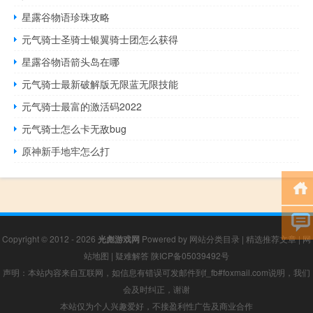
星露谷物语珍珠攻略
元气骑士圣骑士银翼骑士团怎么获得
星露谷物语箭头岛在哪
元气骑士最新破解版无限蓝无限技能
元气骑士最富的激活码2022
元气骑士怎么卡无敌bug
原神新手地牢怎么打
Copyright © 2012 - 2026
光彪游戏网
Powered by
网站分类目录
|
精选推荐文章
|
网
站地图
|
疑难解答
陕ICP备05039492号
声明：本站内容来自互联网，如信息有错误可发邮件到f_fb#foxmail.com说明，我们
会及时纠正，谢谢
本站仅为个人兴趣爱好，不接盈利性广告及商业合作