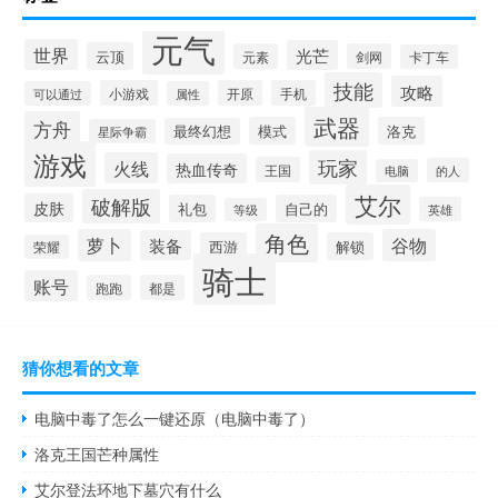
元气
世界
光芒
云顶
元素
剑网
卡丁车
技能
攻略
小游戏
开原
手机
可以通过
属性
武器
方舟
模式
洛克
最终幻想
星际争霸
游戏
玩家
火线
热血传奇
王国
的人
电脑
艾尔
破解版
皮肤
礼包
自己的
英雄
等级
角色
萝卜
谷物
装备
西游
解锁
荣耀
骑士
账号
跑跑
都是
猜你想看的文章
电脑中毒了怎么一键还原（电脑中毒了）
洛克王国芒种属性
艾尔登法环地下墓穴有什么