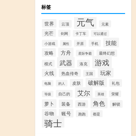
标签
元气
世界
云顶
元素
光芒
剑网
卡丁车
可以通过
技能
小游戏
开原
手机
属性
方舟
攻略
最终幻想
星际争霸
游戏
武器
模式
洛克
玩家
火线
热血传奇
王国
破解版
皮肤
礼包
的人
电脑
艾尔
自己的
英雄
荣耀
等级
角色
萝卜
装备
西游
解锁
谷物
账号
跑跑
都是
骑士