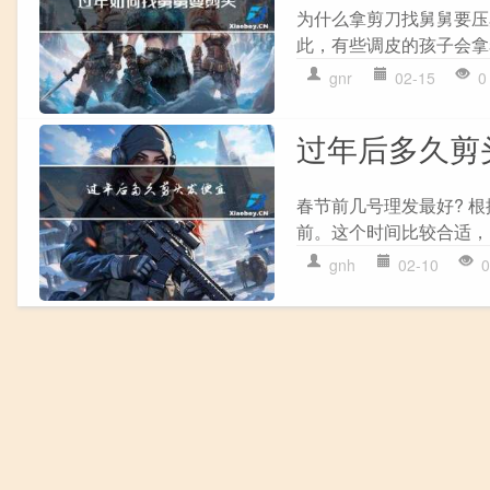
为什么拿剪刀找舅舅要压
此，有些调皮的孩子会拿
gnr
02-15
0
过年后多久剪
春节前几号理发最好? 
前。这个时间比较合适，
gnh
02-10
0