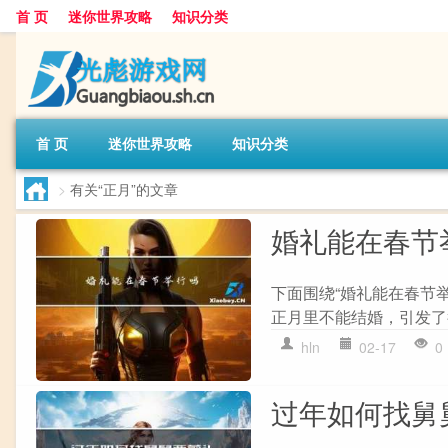
首 页
迷你世界攻略
知识分类
首 页
迷你世界攻略
知识分类
>
有关“正月”的文章
婚礼能在春节
下面围绕“婚礼能在春节
正月里不能结婚，引发了
hln
02-17
0
过年如何找舅