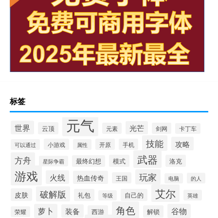
标签
元气
世界
光芒
云顶
元素
剑网
卡丁车
技能
攻略
小游戏
开原
手机
可以通过
属性
武器
方舟
模式
洛克
最终幻想
星际争霸
游戏
玩家
火线
热血传奇
王国
的人
电脑
艾尔
破解版
皮肤
礼包
自己的
英雄
等级
角色
萝卜
谷物
装备
西游
解锁
荣耀