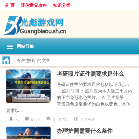
首 页
迷你世界攻略
知识分类
网站导航
>
有关“照片”的文章
考研照片证件照要求是什么
考研证件照的要求通常包括以下几点：
1. 照片时间 ：照片应为本人近三个月内
的正面免冠彩色照片。 2. 照片背景 ：
背景颜色通常要求为白色或蓝色，具体
要求以...
ky
01-04
0
704
文章列表
办理护照需要什么条件