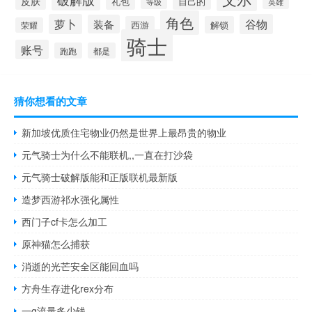
皮肤
礼包
自己的
英雄
等级
角色
萝卜
谷物
装备
西游
解锁
荣耀
骑士
账号
跑跑
都是
猜你想看的文章
新加坡优质住宅物业仍然是世界上最昂贵的物业
元气骑士为什么不能联机,,一直在打沙袋
元气骑士破解版能和正版联机最新版
造梦西游祁水强化属性
西门子cf卡怎么加工
原神猫怎么捕获
消逝的光芒安全区能回血吗
方舟生存进化rex分布
一g流量多少钱