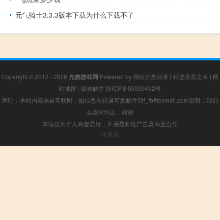
元气骑士3.3.3版本下载为什么下载不了
Copyright © 2012 - 2026
光彪游戏网
Powered by
网站分类目录
|
精选推荐文章
|
网
站地图
|
疑难解答
陕ICP备05039492号
声明：本站内容来自互联网，如信息有错误可发邮件到f_fb#foxmail.com说明，我们
会及时纠正，谢谢
本站仅为个人兴趣爱好，不接盈利性广告及商业合作
小男孩