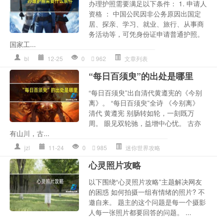
办理护照需要满足以下条件： 1. 申请人
资格 ： 中国公民因非公务原因出国定
居、探亲、学习、就业、旅行、从事商
务活动等，可凭身份证申请普通护照。
国家工...
bl
12-25
0
962
文章列表
“每日百须臾”的出处是哪里
“每日百须臾”出自清代黄遵宪的《今别
离》。 “每日百须臾”全诗 《今别离》
清代 黄遵宪 别肠转如轮，一刻既万
周。 眼见双轮驰，益增中心忧。 古亦
有山川，古...
jzl
11-24
0
985
迷你世界攻略
心灵照片攻略
以下围绕“心灵照片攻略”主题解决网友
的困惑 如何拍摄一组有情绪的照片? 不
邀自来。 题主的这个问题是每一个摄影
人每一张照片都要回答的问题。 ...