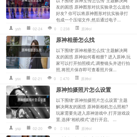
以下围绕“原神互传怎么传”主题解决网
友的困惑 原神图形对抗实验录怎么送给
好友? 你可以将原神图形对抗实验录打
包成一个压缩文件,然后通过电子...
ysh
02-24
0
238
原神ol
原神相册怎么找
以下围绕“原神相册怎么找”主题解决网
友的困惑 原神如何看相册? 进入原神,玩
家可以打开拍照模式,调整镜头并进行拍
照,将照片保存即可查看照片保...
ysx
02-21
0
470
原神ol
原神拍摄照片怎么设置
以下围绕“原神拍摄照片怎么设置”主题
解决网友的困惑 原神新相机怎么照相?
玩家需要先进入原神游戏中,打开游戏设
置,选择“相机模式”进行开启。 ...
ysp
02-20
0
184
原神ol