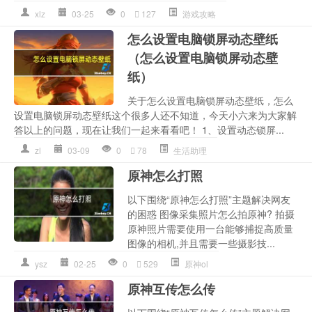
xlz
03-25
0
127
游戏攻略
怎么设置电脑锁屏动态壁纸
（怎么设置电脑锁屏动态壁
纸）
关于怎么设置电脑锁屏动态壁纸，怎么
设置电脑锁屏动态壁纸这个很多人还不知道，今天小六来为大家解
答以上的问题，现在让我们一起来看看吧！ 1、设置动态锁屏...
zl
03-09
0
78
生活助理
原神怎么打照
以下围绕“原神怎么打照”主题解决网友
的困惑 图像采集照片怎么拍原神? 拍摄
原神照片需要使用一台能够捕捉高质量
图像的相机,并且需要一些摄影技...
ysz
02-25
0
529
原神ol
原神互传怎么传