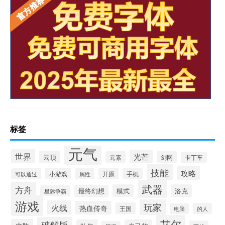
标签
元气
世界
光芒
云顶
元素
剑网
卡丁车
技能
攻略
小游戏
开原
手机
可以通过
属性
武器
方舟
模式
洛克
最终幻想
星际争霸
游戏
玩家
火线
热血传奇
王国
的人
电脑
艾尔
破解版