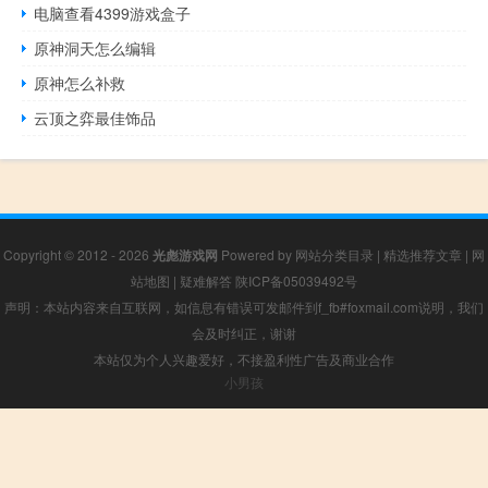
电脑查看4399游戏盒子
原神洞天怎么编辑
原神怎么补救
云顶之弈最佳饰品
Copyright © 2012 - 2026
光彪游戏网
Powered by
网站分类目录
|
精选推荐文章
|
网
站地图
|
疑难解答
陕ICP备05039492号
声明：本站内容来自互联网，如信息有错误可发邮件到f_fb#foxmail.com说明，我们
会及时纠正，谢谢
本站仅为个人兴趣爱好，不接盈利性广告及商业合作
小男孩