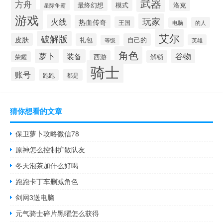
武器
方舟
模式
洛克
最终幻想
星际争霸
游戏
玩家
火线
热血传奇
王国
的人
电脑
艾尔
破解版
皮肤
礼包
自己的
英雄
等级
角色
萝卜
谷物
装备
西游
解锁
荣耀
骑士
账号
跑跑
都是
猜你想看的文章
保卫萝卜攻略微信78
原神怎么控制扩散队友
冬天泡茶加什么好喝
跑跑卡丁车删减角色
剑网3送电脑
元气骑士碎片黑曜怎么获得