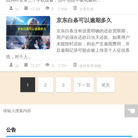
bl
12-29
0
956
文章列表
京东白条可以逾期多久
京东白条没有设置明确的还款宽限期，
用户必须在还款日当天还款。如果用户
未能按时还款，则会产生逾期费用，并
且逾期记录可能会被上传至个人征信系
统，对个人...
jd
12-27
0
701
迷你世界攻略
1
2
3
下一页
尾页
☚
公告