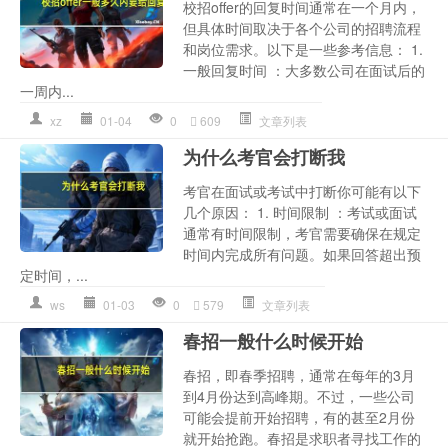
校招offer的回复时间通常在一个月内，
但具体时间取决于各个公司的招聘流程
和岗位需求。以下是一些参考信息： 1.
一般回复时间 ：大多数公司在面试后的
一周内...
xz
01-04
0
609
文章列表
为什么考官会打断我
考官在面试或考试中打断你可能有以下
几个原因： 1. 时间限制 ：考试或面试
通常有时间限制，考官需要确保在规定
时间内完成所有问题。如果回答超出预
定时间，...
ws
01-03
0
579
文章列表
春招一般什么时候开始
春招，即春季招聘，通常在每年的3月
到4月份达到高峰期。不过，一些公司
可能会提前开始招聘，有的甚至2月份
就开始抢跑。春招是求职者寻找工作的