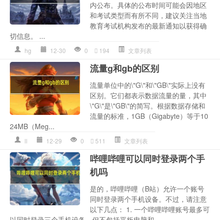
内公布。具体的公布时间可能会因地区
和考试类型而有所不同，建议关注当地
教育考试机构发布的最新通知以获得确
切信息。 ...
hg
12-30
0
194
文章列表
流量g和gb的区别
流量单位中的\"G\"和\"GB\"实际上没有
区别。它们都表示数据流量的量，其中
\"G\"是\"GB\"的简写。根据数据存储和
流量的标准，1GB（Gigabyte）等于10
24MB（Meg...
ll
12-29
0
511
文章列表
哔哩哔哩可以同时登录两个手
机吗
是的，哔哩哔哩（B站）允许一个账号
同时登录两个手机设备。不过，请注意
以下几点： 1. 一个哔哩哔哩账号最多可
以同时登录三个手机设备，但不包括平板电脑和...