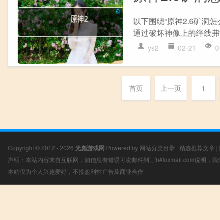
以下围绕“原神2.6矿洞
通过破坏神像上的绊线弗雷
ys2
02-21
0
首页
上一页
1
Copyright © 2012 - 2026
光彪游戏网
Powered by
网站分类目录
|
精选推荐文章
|
声明：本站内容来自互联网，如信息有错误可发邮件到f_fb#foxmail.com说明
本站仅为个人兴趣爱好，不接盈利性广告及商业合作