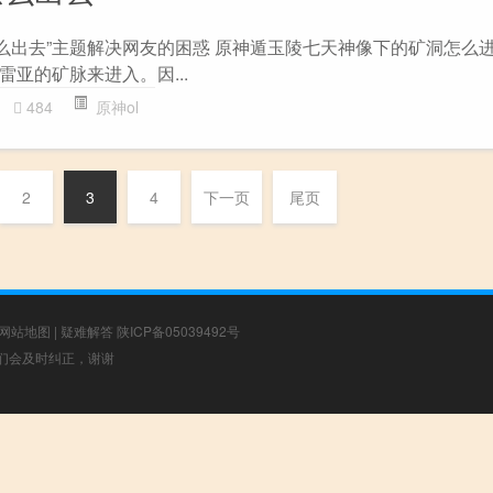
怎么出去”主题解决网友的困惑 原神遁玉陵七天神像下的矿洞怎么进
亚的矿脉来进入。因...
484
原神ol
2
3
4
下一页
尾页
网站地图
|
疑难解答
陕ICP备05039492号
，我们会及时纠正，谢谢