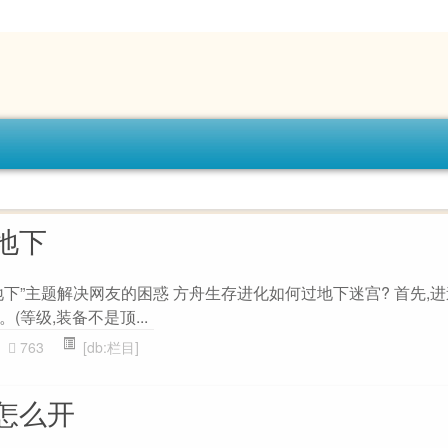
地下
下”主题解决网友的困惑 方舟生存进化如何过地下迷宫? 首先,
。(等级,装备不是顶...
763
[db:栏目]
怎么开