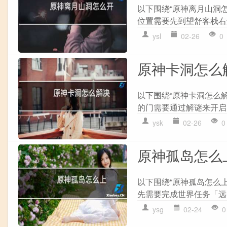
以下围绕“原神离月山洞
位置需要先到望舒客栈右边
ysl
02-26
0
原神卡洞怎么
以下围绕“原神卡洞怎么
的门需要通过解谜来开启。
ysk
02-26
0
原神孤岛怎么
以下围绕“原神孤岛怎么上
先需要完成世界任务「远吕羽
ysg
02-24
0