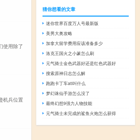
猜你想看的文章
迷你世界百度万人号最新版
美男大奥攻略
加拿大留学费用应该准备多少
们使用除了
洛克王国火之小篆怎么刷
元气骑士金色武器好还是红色武器好
搜索原神日志怎么解
跑跑卡丁车ati叫什么
梦幻诛仙手游怎么没了
迹机兵位置
最终幻想9强力人物技能
元气骑士未完成的鲨鱼火炮怎么获得