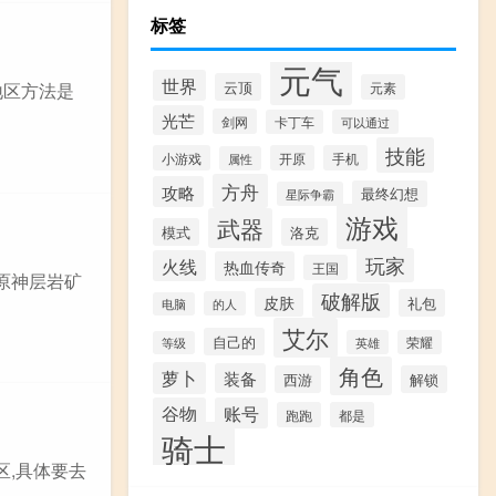
标签
元气
世界
云顶
元素
地区方法是
光芒
剑网
卡丁车
可以通过
技能
小游戏
开原
手机
属性
方舟
攻略
最终幻想
星际争霸
游戏
武器
模式
洛克
玩家
火线
热血传奇
王国
原神层岩矿
破解版
皮肤
礼包
的人
电脑
艾尔
自己的
英雄
荣耀
等级
角色
萝卜
装备
西游
解锁
谷物
账号
跑跑
都是
骑士
区,具体要去