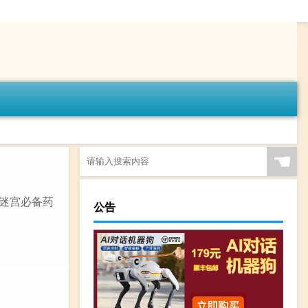
☚
进迷宫必备药
公告