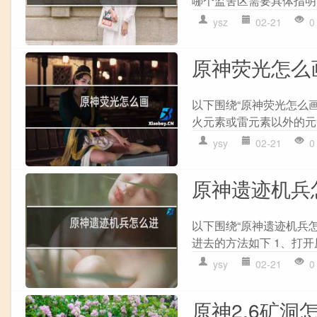
哪个监舍区需要具体指明。
ysz
02-21
0
原神荧光怎么
以下围绕“原神荧光怎么
火元素或雷元素以外的元素
ysy
02-21
0
原神遗迹机兵
以下围绕“原神遗迹机兵
进去的方法如下 1、打开原
ysy
02-21
0
原神2.6矿洞