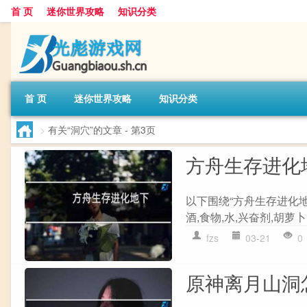
首 页
迷你世界攻略
知识分类
首 页
迷你世界攻略
知识分类
>
有关“洞穴”的文章
- 第3页
方舟生存进化
以下围绕“方舟生存进化地
酒,食物,水,兴奋剂,胡萝卜
fzs
03-21
0
原神离月山洞