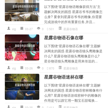
以下围绕“星露谷物语雕像获得方法”主
题解决网友的困惑 星露谷爷爷的雕像怎
么拿? 要拿到星露谷爷爷的雕像,你需要
完成游戏中的所有重要任务,并且...
xlg
03-27
0
501
星露谷物语
星露谷物语石像在哪
以下围绕“星露谷物语石像在哪”主题解
决网友的困惑 星露谷物语猫头鹰雕像是
什么? 星露谷物语猫头鹰雕像是什么?
星谷物语猫头鹰雕像是用来传送的...
xlg
03-26
0
870
星露谷物语
星露谷物语迷林在哪
以下围绕“星露谷物语迷林在哪”主题解
决网友的困惑 星露谷物语密林雕像有什
么用? 星露谷物语游戏密林中的雕像的
作用是可以跟它用一颗宝石甜莓换...
xlg
03-25
0
411
星露谷物语