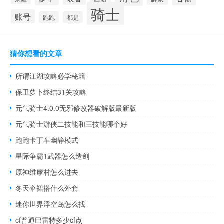
骑士
账号
跑跑
都是
猜你想看的文章
所谓江湖攻略必学秘籍
保卫萝卜终结31关攻略
元气骑士4.0.0无邪修改器破解版最新版
元气骑士游侠二技能和三技能哪个好
跑跑卡丁车幽静模式
星际争霸1武器怎么造剑
原神维摩村怎么进去
冬天伞裙搭什么外套
迷你世界浮空岛怎么找
cf普通巴雷特多少cf点