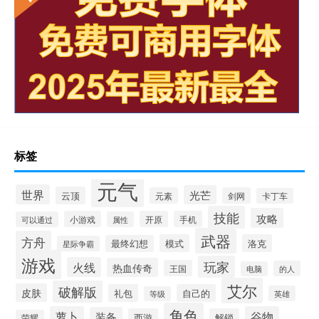
标签
元气
世界
光芒
云顶
元素
剑网
卡丁车
技能
攻略
小游戏
开原
手机
可以通过
属性
武器
方舟
模式
洛克
最终幻想
星际争霸
游戏
玩家
火线
热血传奇
王国
的人
电脑
艾尔
破解版
皮肤
礼包
自己的
英雄
等级
角色
萝卜
谷物
装备
西游
解锁
荣耀