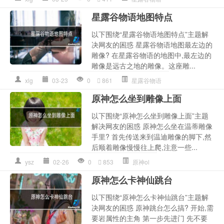
星露谷物语地图特点
以下围绕“星露谷物语地图特点”主题解
决网友的困惑 星露谷物语地图最左边的
雕像? 在星露谷物语的地图中,最左边的
雕像是远古之地的雕像。这座雕...
xlg
03-23
0
861
星露谷物语
原神怎么坐到雕像上面
以下围绕“原神怎么坐到雕像上面”主题
解决网友的困惑 原神怎么坐在温蒂雕像
手里? 首先传送来到温迪雕像的脚下,然
后顺着雕像慢慢往上爬,注意一些...
ysz
02-26
0
853
原神ol
原神怎么卡神仙跳台
以下围绕“原神怎么卡神仙跳台”主题解
决网友的困惑 原神跳台怎么搞? 开始,需
要岩属性的主角 第一步先进门 先不要