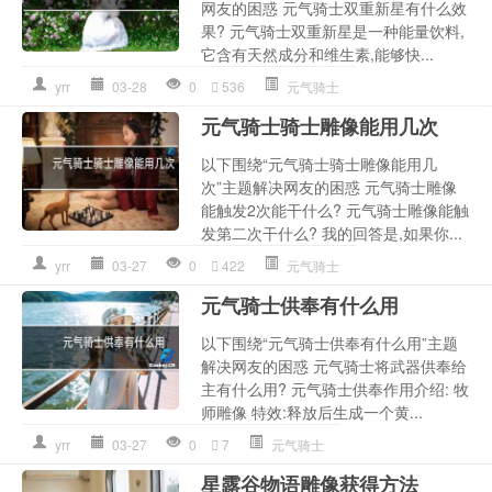
网友的困惑 元气骑士双重新星有什么效
果? 元气骑士双重新星是一种能量饮料,
它含有天然成分和维生素,能够快...
yrr
03-28
0
536
元气骑士
元气骑士骑士雕像能用几次
以下围绕“元气骑士骑士雕像能用几
次”主题解决网友的困惑 元气骑士雕像
能触发2次能干什么? 元气骑士雕像能触
发第二次干什么? 我的回答是,如果你...
yrr
03-27
0
422
元气骑士
元气骑士供奉有什么用
以下围绕“元气骑士供奉有什么用”主题
解决网友的困惑 元气骑士将武器供奉给
主有什么用? 元气骑士供奉作用介绍: 牧
师雕像 特效:释放后生成一个黄...
yrr
03-27
0
7
元气骑士
星露谷物语雕像获得方法