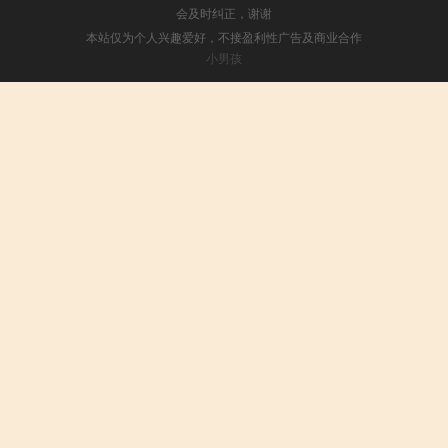
会及时纠正，谢谢
本站仅为个人兴趣爱好，不接盈利性广告及商业合作
小男孩