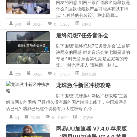
网友的困惑 剑网三茶百道联名隐藏款是
什么? 这款隐藏款产品可能具有以下特
点: 1.独特的包装设计:联名隐藏...
jw3
03-27
0
266
剑网3
最终幻想7任务音乐会
以下围绕“最终幻想7任务音乐会”主题解
决网友的困惑 时光音乐会第七期是谁的
专场? 时光音乐会第七期是孟庭苇的专
场。 “时光音乐人”谭咏麟、林志...
zzh
03-26
0
306
最终幻想
龙珠激斗新区冲榜攻略
以下围绕“龙珠激斗新区冲榜攻略”主题
解决网友的困惑 已经很久没有新的国产端游上线了，中国端游是
否已死? 端游已死这个说得有点太过极端了,今...
lzj
03-26
0
600
手游攻略
网易UU加速器 V7.4.0 苹果版
（网易UU加速器 V7.4.0 苹果