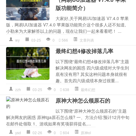
版功能简介）
大家好,关于网易UU加速器 V7.4.0 苹果
版，网易UU加速器 V7.4.0 苹果版功能简介这个很多人还不知道,
小勒来为大家解答以上的问题，现在让我们一起来看看吧！ ...
wy
03-25
0
566
文章列表
最终幻想4修改掉落几率
以下围绕“最终幻想4修改掉落几率”主题
解决网友的困惑 四六级成绩对大学生到
底有没有用? 其实这种问题本身就很有
趣。首先四六级成绩本身过很重...
zzh
03-25
0
638
最终幻想
原神大神怎么领原石的
以下围绕“原神大神怎么领原石的”主题
解决网友的困惑 原神tga原石怎么领? 一、方法介绍:预计12月中旬
在邮件处领取 1、游戏如果有奖项获得提名,...
ysd
02-26
0
604
原神ol