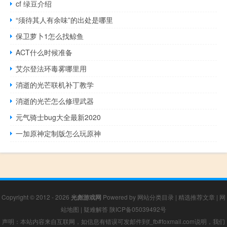
cf 绿豆介绍
“须待其人有余味”的出处是哪里
保卫萝卜1怎么找鲸鱼
ACT什么时候准备
艾尔登法环毒雾哪里用
消逝的光芒联机补丁教学
消逝的光芒怎么修理武器
元气骑士bug大全最新2020
一加原神定制版怎么玩原神
Copyright © 2012 - 2026
光彪游戏网
Powered by
网站分类目录
|
精选推荐文章
|
网
站地图
|
疑难解答
陕ICP备05039492号
声明：本站内容来自互联网，如信息有错误可发邮件到f_fb#foxmail.com说明，我们