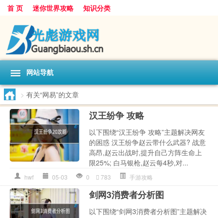
首 页
迷你世界攻略
知识分类
网站导航
>
有关“网易”的文章
汉王纷争 攻略
以下围绕“汉王纷争 攻略”主题解决网友
的困惑 汉王纷争赵云带什么武器? 战意
高昂,赵云出战时,提升自己方阵生命上
限25%; 白马银枪,赵云每4秒,对...
hwf
05-03
0
783
手游攻略
剑网3消费者分析图
以下围绕“剑网3消费者分析图”主题解决