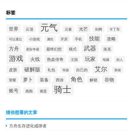
标签
元气
世界
光芒
云顶
元素
剑网
卡丁车
技能
攻略
小游戏
开原
手机
可以通过
属性
武器
方舟
模式
洛克
最终幻想
星际争霸
游戏
玩家
火线
热血传奇
王国
的人
电脑
艾尔
破解版
皮肤
礼包
自己的
英雄
等级
角色
萝卜
谷物
装备
西游
解锁
荣耀
骑士
账号
跑跑
都是
猜你想看的文章
方舟生存进化戒律者