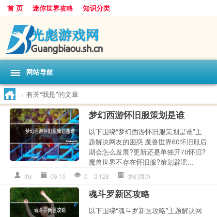
首 页
迷你世界攻略
知识分类
网站导航
>
有关“我是”的文章
梦幻西游怀旧服策划是谁
以下围绕“梦幻西游怀旧服策划是谁”主
题解决网友的困惑 魔兽世界60怀旧服后
期会怎么发展?更新还是单独开70怀旧?
魔兽世界不存在怀旧服?策划辟谣...
lhx
06-15
0
128
梦幻西游
魂斗罗新区攻略
以下围绕“魂斗罗新区攻略”主题解决网