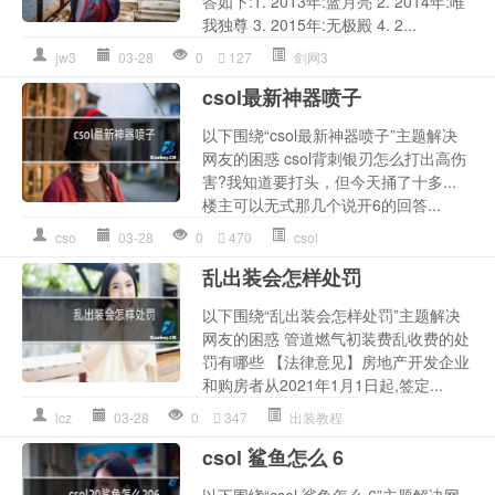
答如下:1. 2013年:蓝月亮 2. 2014年:唯
我独尊 3. 2015年:无极殿 4. 2...
jw3
03-28
0
127
剑网3
csol最新神器喷子
以下围绕“csol最新神器喷子”主题解决
网友的困惑 csol背刺银刃怎么打出高伤
害?我知道要打头，但今天捅了十多...
楼主可以无式那几个说开6的回答...
cso
03-28
0
470
csol
乱出装会怎样处罚
以下围绕“乱出装会怎样处罚”主题解决
网友的困惑 管道燃气初装费乱收费的处
罚有哪些 【法律意见】房地产开发企业
和购房者从2021年1月1日起,签定...
lcz
03-28
0
347
出装教程
csol 鲨鱼怎么 6