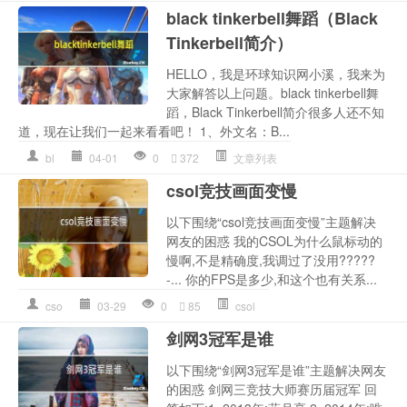
black tinkerbell舞蹈（Black
Tinkerbell简介）
HELLO，我是环球知识网小溪，我来为
大家解答以上问题。black tinkerbell舞
蹈，Black Tinkerbell简介很多人还不知
道，现在让我们一起来看看吧！ 1、外文名：B...
bl
04-01
0
372
文章列表
csol竞技画面变慢
以下围绕“csol竞技画面变慢”主题解决
网友的困惑 我的CSOL为什么鼠标动的
慢啊,不是精确度,我调过了没用?????
-... 你的FPS是多少,和这个也有关系...
cso
03-29
0
85
csol
剑网3冠军是谁
以下围绕“剑网3冠军是谁”主题解决网友
的困惑 剑网三竞技大师赛历届冠军 回