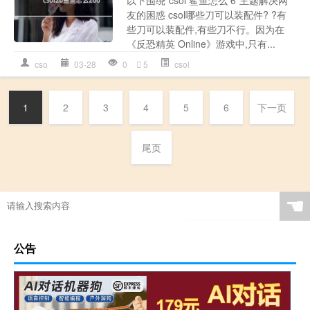
以下围绕“csol 鲨鱼怎么 6”主题解决网
友的困惑 csol哪些刀可以装配件? ?有
些刀可以装配件,有些刀不行。因为在
《反恐精英 Online》游戏中,只有...
cso
03-28
0
5
csol
1
2
3
4
5
6
下一页
尾页
☚
公告