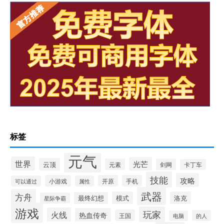
标签
元气
世界
光芒
云顶
元素
剑网
卡丁车
技能
攻略
小游戏
开原
手机
可以通过
属性
武器
方舟
模式
洛克
最终幻想
星际争霸
游戏
玩家
火线
热血传奇
王国
的人
电脑