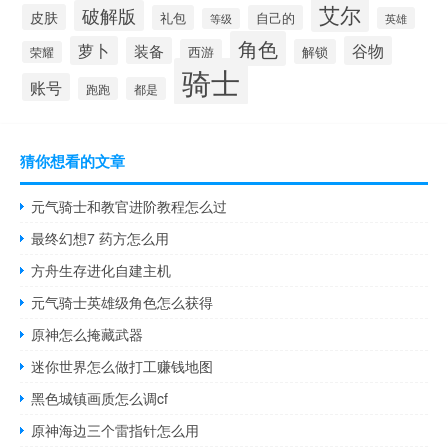
艾尔
破解版
皮肤
礼包
自己的
英雄
等级
角色
萝卜
谷物
装备
西游
解锁
荣耀
骑士
账号
跑跑
都是
猜你想看的文章
元气骑士和教官进阶教程怎么过
最终幻想7 药方怎么用
方舟生存进化自建主机
元气骑士英雄级角色怎么获得
原神怎么掩藏武器
迷你世界怎么做打工赚钱地图
黑色城镇画质怎么调cf
原神海边三个雷指针怎么用