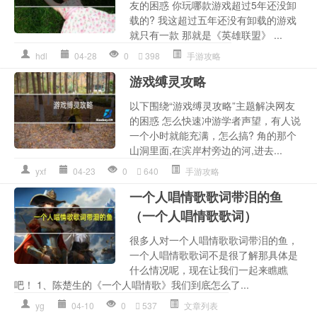
友的困惑 你玩哪款游戏超过5年还没卸
载的? 我这超过五年还没有卸载的游戏
就只有一款 那就是《英雄联盟》 ...
hdl
04-28
0
398
手游攻略
游戏缚灵攻略
以下围绕“游戏缚灵攻略”主题解决网友
的困惑 怎么快速冲游学者声望，有人说
一个小时就能充满，怎么搞? 角的那个
山洞里面,在滨岸村旁边的河,进去...
yxf
04-23
0
640
手游攻略
一个人唱情歌歌词带泪的鱼
（一个人唱情歌歌词）
很多人对一个人唱情歌歌词带泪的鱼，
一个人唱情歌歌词不是很了解那具体是
什么情况呢，现在让我们一起来瞧瞧
吧！ 1、陈楚生的《一个人唱情歌》我们到底怎么了...
yg
04-10
0
537
文章列表