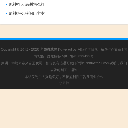
原神可人深渊怎么打
原神怎么涨阅历文案
Copyright © 2012 - 2026
光彪游戏网
Powered by
网站分类目录
|
精选推荐文章
|
网
站地图
|
疑难解答
陕ICP备05039492号
声明：本站内容来自互联网，如信息有错误可发邮件到f_fb#foxmail.com说明，我们
会及时纠正，谢谢
本站仅为个人兴趣爱好，不接盈利性广告及商业合作
小男孩