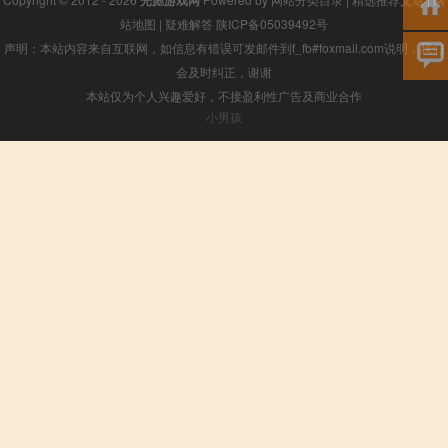
光彪游戏网
站地图
|
疑难解答
陕ICP备05039492号
声明：本站内容来自互联网，如信息有错误可发邮件到f_fb#foxmail.com说明，我们
会及时纠正，谢谢
本站仅为个人兴趣爱好，不接盈利性广告及商业合作
小男孩