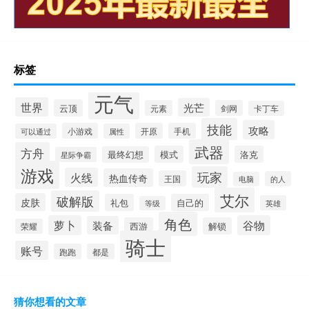
标签
元气
世界
光芒
云顶
元素
剑网
卡丁车
技能
攻略
小游戏
开原
手机
可以通过
属性
武器
方舟
模式
洛克
最终幻想
星际争霸
游戏
玩家
火线
热血传奇
王国
的人
电脑
艾尔
破解版
皮肤
礼包
自己的
英雄
等级
角色
萝卜
谷物
装备
西游
解锁
荣耀
骑士
账号
跑跑
都是
猜你想看的文章