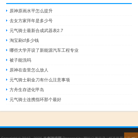
原神原画水平怎么提升
去女方家拜年是多少号
元气骑士最新合成武器表2.7
淘宝刷cf多少钱
哪些大学开设了新能源汽车工程专业
被子能洗吗
原神在壶里怎么放人
元气骑士刷金刀有什么注意事项
方舟生存进化甲岛
元气骑士连携指环那个最好
Copyright © 2012 - 2026
Powered by
网站分类目录
|
精选推荐文章
|
网