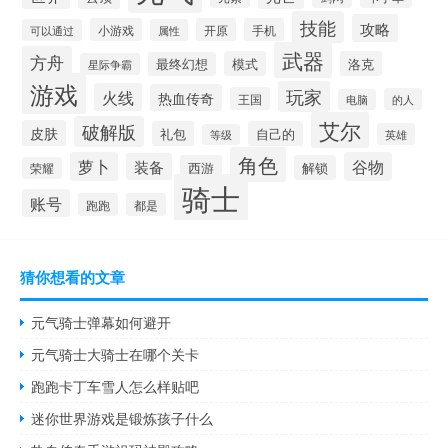
技能
攻略
小游戏
开原
手机
可以通过
属性
武器
方舟
模式
洛克
最终幻想
星际争霸
游戏
玩家
火线
热血传奇
王国
的人
电脑
艾尔
破解版
皮肤
礼包
自己的
英雄
等级
角色
萝卜
谷物
装备
西游
解锁
荣耀
骑士
账号
跑跑
都是
猜你想看的文章
元气骑士弹幕如何避开
元气骑士大骑士在哪个关卡
跑跑卡丁车雪人怎么样贴吧
迷你世界游戏是锻炼孩子什么