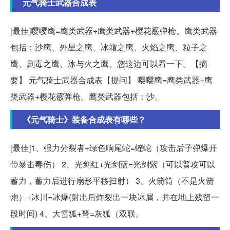
元气骑士武器合成表
[最佳]嘤嘤鹰=鹰类武器+鹰类武器+樱花霰弹枪。鹰类武器
包括：沙鹰、外星之鹰、冰霜之鹰、火焰之鹰、粒子之
鹰、剧毒之鹰、冰与火之鹰。您这边可以看一下。【摘
要】 元气骑士武器合成表【提问】 嘤嘤鹰=鹰类武器+鹰
类武器+樱花霰弹枪。鹰类武器包括：沙。
《元气骑士》装备合成表有哪些？
[最佳]1、强力分裂者+绿色响尾蛇=蝰蛇（攻击后子弹爆开
带暴击毒伤） 2、光剑红+光剑蓝=光剑紫（可以普攻可以
蓄力，蓄力后进行扇形平移扫射） 3、火箭筒（不是火箭
炮）+冰川=冰爆(射出后炸裂出一块冰屑，并在地上残留一
段时间) 4、大雪狐+弩=灰狐（双联。