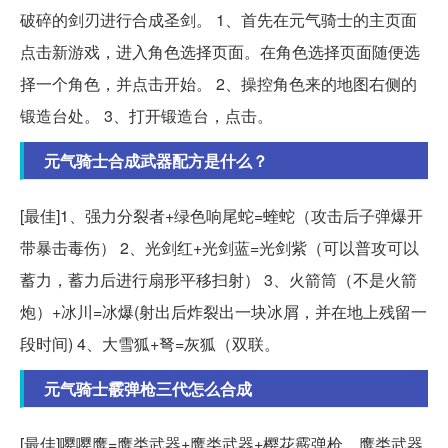
破碎的剑刃进行合成圣剑。 1、首先在元气骑士的主页面
点击新游戏，进入角色选择页面。在角色选择页面随便选
择一个角色，并点击开始。 2、操控角色来的地图右侧的
锻造台处。 3、打开锻造台，点击。
元气骑士合成武器配方是什么？
[最佳]1、强力分裂者+绿色响尾蛇=蝰蛇（攻击后子弹爆开
带暴击毒伤） 2、光剑红+光剑蓝=光剑紫（可以普攻可以
蓄力，蓄力后进行扇形平移扫射） 3、火箭筒（不是火箭
炮）+冰川=冰爆(射出后炸裂出一块冰屑，并在地上残留一
段时间) 4、大雪狐+弩=灰狐（双联。
元气骑士霰弹枪三代怎么合成
[最佳]嘤嘤鹰=鹰类武器+鹰类武器+樱花霰弹枪。鹰类武器