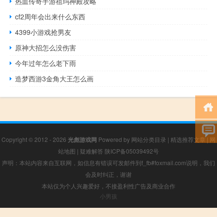
热血传奇手游祖玛神殿攻略
cf2周年会出来什么东西
4399小游戏抢男友
原神大招怎么没伤害
今年过年怎么老下雨
造梦西游3金角大王怎么画
Copyright © 2012 - 2026
光彪游戏网
Powered by
网站分类目录
|
精选推荐文章
|
网
站地图
|
疑难解答
陕ICP备05039492号
声明：本站内容来自互联网，如信息有错误可发邮件到f_fb#foxmail.com说明，我们
会及时纠正，谢谢
本站仅为个人兴趣爱好，不接盈利性广告及商业合作
小男孩