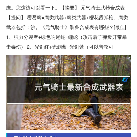
鹰。您这边可以看一下。【摘要】 元气骑士武器合成表
【提问】 嘤嘤鹰=鹰类武器+鹰类武器+樱花霰弹枪。鹰类
武器包括：沙。《元气骑士》装备合成表有哪些？[最佳]
1、强力分裂者+绿色响尾蛇=蝰蛇（攻击后子弹爆开带暴
击毒伤） 2、光剑红+光剑蓝=光剑紫（可以普攻可