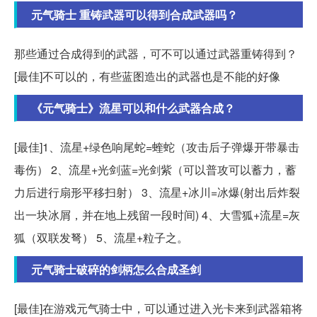
元气骑士 重铸武器可以得到合成武器吗？
那些通过合成得到的武器，可不可以通过武器重铸得到？
[最佳]不可以的，有些蓝图造出的武器也是不能的好像
《元气骑士》流星可以和什么武器合成？
[最佳]1、流星+绿色响尾蛇=蝰蛇（攻击后子弹爆开带暴击
毒伤） 2、流星+光剑蓝=光剑紫（可以普攻可以蓄力，蓄
力后进行扇形平移扫射） 3、流星+冰川=冰爆(射出后炸裂
出一块冰屑，并在地上残留一段时间) 4、大雪狐+流星=灰
狐（双联发弩） 5、流星+粒子之。
元气骑士破碎的剑柄怎么合成圣剑
[最佳]在游戏元气骑士中，可以通过进入光卡来到武器箱将