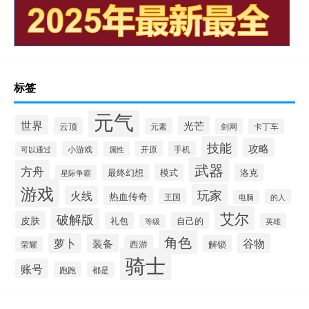
标签
元气
世界
光芒
云顶
元素
剑网
卡丁车
技能
攻略
小游戏
开原
手机
可以通过
属性
武器
方舟
模式
洛克
最终幻想
星际争霸
游戏
玩家
火线
热血传奇
王国
的人
电脑
艾尔
破解版
皮肤
礼包
自己的
英雄
等级
角色
萝卜
谷物
装备
西游
解锁
荣耀
骑士
账号
跑跑
都是