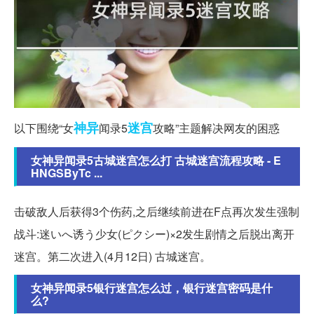
神异
迷宫
以下围绕“女
闻录5
攻略”主题解决网友的困惑
女神异闻录5古城迷宫怎么打 古城迷宫流程攻略 - E
HNGSByTc ...
击破敌人后获得3个伤药,之后继续前进在F点再次发生强制
战斗:迷いへ诱う少女(ピクシー)×2发生剧情之后脱出离开
迷宫。第二次进入(4月12日) 古城迷宫。
女神异闻录5银行迷宫怎么过，银行迷宫密码是什
么?