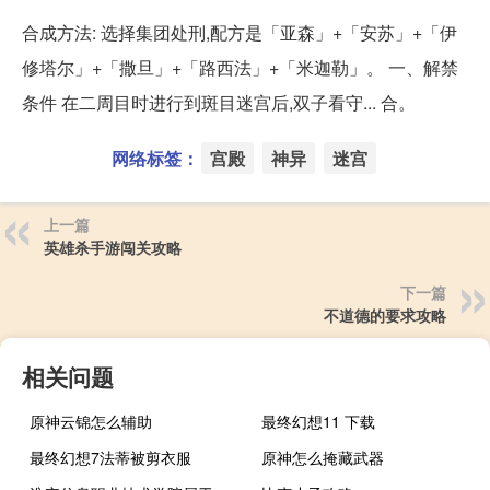
合成方法: 选择集团处刑,配方是「亚森」+「安苏」+「伊
修塔尔」+「撒旦」+「路西法」+「米迦勒」。 一、解禁
条件 在二周目时进行到斑目迷宫后,双子看守... 合。
网络标签：
宫殿
神异
迷宫
上一篇
英雄杀手游闯关攻略
下一篇
不道德的要求攻略
相关问题
原神云锦怎么辅助
最终幻想11 下载
最终幻想7法蒂被剪衣服
原神怎么掩藏武器