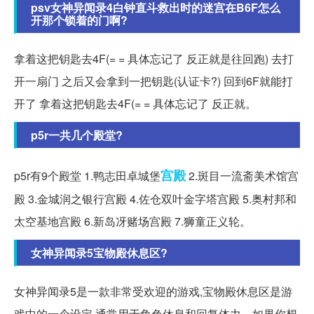
psv女神异闻录4白钟直斗救出时的迷宫在B6F怎么
开那个锁着的门啊?
拿着这把钥匙去4F(= = 具体忘记了 反正就是往回跑) 去打
开一扇门 之后又会拿到一把钥匙(认证卡?) 回到6F就能打
开了 拿着这把钥匙去4F(= = 具体忘记了 反正就。
p5r一共几个殿堂?
宫殿
p5r有9个殿堂 1.鸭志田卓城堡
2.斑目一流斋美术馆宫
殿 3.金城润之银行宫殿 4.佐仓双叶金字塔宫殿 5.奥村邦和
太空基地宫殿 6.新岛冴赌场宫殿 7.狮童正义轮。
女神异闻录5宝物殿休息区?
女神异闻录5是一款非常受欢迎的游戏,宝物殿休息区是游
戏中的一个设定,通常用于角色休息和回复体力。如果你想