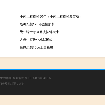
小词大雅摘抄50句（小词大雅摘抄及赏析）
最终幻想123部剧情解析
元气骑士怎么修改按键大小
方舟生存进化地狱蜥蜴
最终幻想13cg全集免费
网站地图
|
疑难解答
陕ICP备05039492号
，我们会及时纠正，谢谢