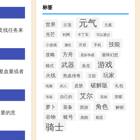
标签
元气
世界
云顶
元素
和支线任务来
光芒
剑网
卡丁车
可以通过
技能
小游戏
开原
手机
属性
方舟
攻略
最终幻想
星际争霸
游戏
武器
模式
洛克
复血量或者
玩家
火线
热血传奇
王国
破解版
皮肤
礼包
的人
电脑
艾尔
自己的
英雄
荣耀
等级
角色
萝卜
装备
西游
解锁
重要的意
谷物
账号
跑跑
都是
骑士