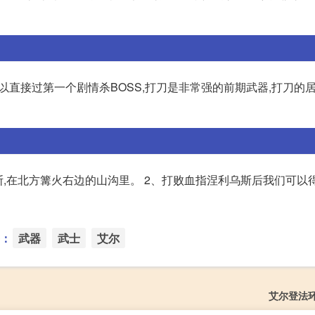
可以直接过第一个剧情杀BOSS,打刀是非常强的前期武器,打刀的
斯,在北方篝火右边的山沟里。 2、打败血指涅利乌斯后我们可以
：
武器
武士
艾尔
艾尔登法