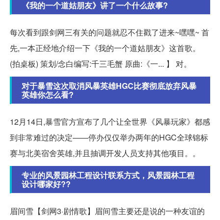
《我的一个道姑朋友》讲了一个什么故事?
每次看到跟剑网三有关的问题就忍不住戳了进来~嘿嘿~ 首
先,一本正经地介绍一下《我的一个道姑朋友》这首歌。
(拍桌板) 策划/念白编写:千三毛蟹 原曲:《一... 】 对。
对于暴雪这次取消风暴英雄HGC比赛彻底放弃风暴
英雄你怎么看?
12月14日,暴雪官方宣布了几个让全世界《风暴玩家》都感
到非常难过的决定——停办仅仅举办两年的HGC全球锦标
赛与北美宿舍英雄,并且抽调开发人员支持其他项目。。
专业的风景园林工程设计联系方式，风景园林工程
设计哪家好??
眉间雪【剑网3·剧情歌】眉间雪主要还是说的一种友谊的