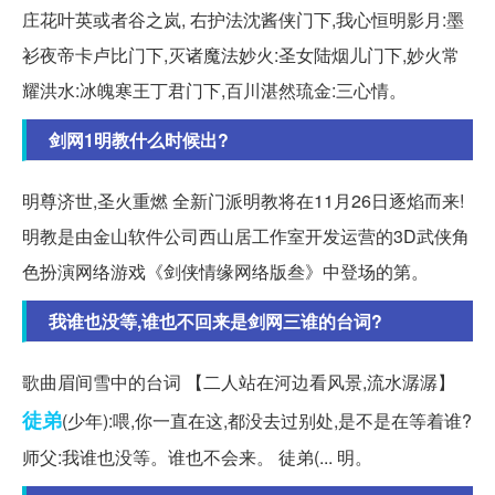
庄花叶英或者谷之岚, 右护法沈酱侠门下,我心恒明影月:墨
衫夜帝卡卢比门下,灭诸魔法妙火:圣女陆烟儿门下,妙火常
耀洪水:冰魄寒王丁君门下,百川湛然琉金:三心情。
剑网1明教什么时候出?
明尊济世,圣火重燃 全新门派明教将在11月26日逐焰而来!
明教是由金山软件公司西山居工作室开发运营的3D武侠角
色扮演网络游戏《剑侠情缘网络版叁》中登场的第。
我谁也没等,谁也不回来是剑网三谁的台词?
歌曲眉间雪中的台词 【二人站在河边看风景,流水潺潺】
徒弟
(少年):喂,你一直在这,都没去过别处,是不是在等着谁?
师父:我谁也没等。谁也不会来。 徒弟(... 明。