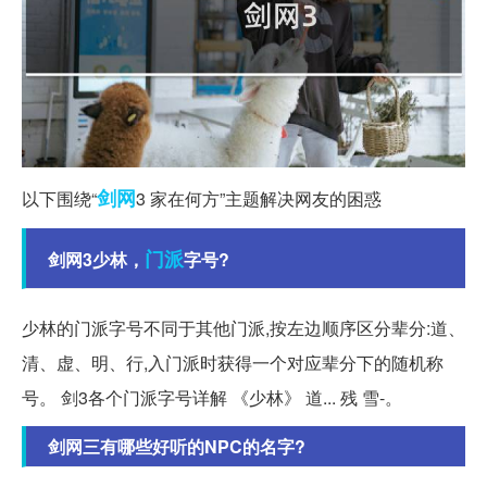
剑网
以下围绕“
3 家在何方”主题解决网友的困惑
门派
剑网3少林，
字号?
少林的门派字号不同于其他门派,按左边顺序区分辈分:道、
清、虚、明、行,入门派时获得一个对应辈分下的随机称
号。 剑3各个门派字号详解 《少林》 道... 残 雪-。
剑网三有哪些好听的NPC的名字?