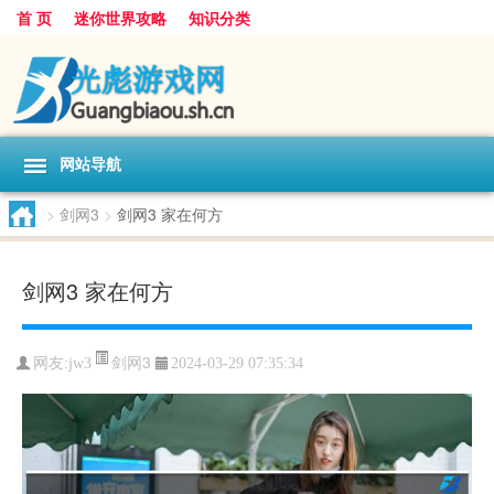
首 页
迷你世界攻略
知识分类
网站导航
>
剑网3
>
剑网3 家在何方
剑网3 家在何方
剑网3
网友:
jw3
2024-03-29 07:35:34