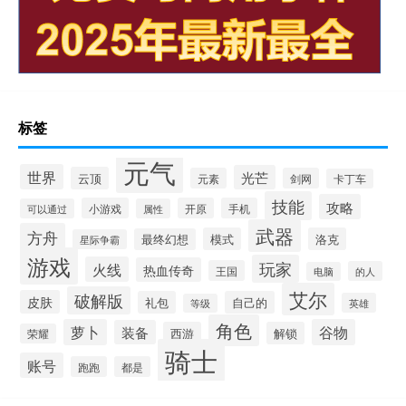
标签
元气
世界
光芒
云顶
元素
剑网
卡丁车
技能
攻略
小游戏
开原
手机
可以通过
属性
武器
方舟
模式
洛克
最终幻想
星际争霸
游戏
玩家
火线
热血传奇
王国
的人
电脑
艾尔
破解版
皮肤
礼包
自己的
英雄
等级
角色
萝卜
谷物
装备
西游
解锁
荣耀
骑士
账号
跑跑
都是