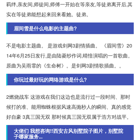
羁绊,亲友间,师徒间,师傅一开始在等亲友,等徒弟离开后,其
实在等徒弟能想起来回来看她。徒弟。
眉间雪是什么电影的主题曲?
不是电影主题曲。 是游戏剑网3剧情插曲。 《眉间雪》20
14年6月25日发行,是由陆菱纱作词,晴愔演唱的一首歌曲。
原曲为吴雨霏的《生命树》。是剑网3剧情歌插曲。。
你玩过最好玩的网络游戏是什么?
2燃烧战车 这游戏在我们这边也是流行过一段时间、那时
候打的准、能用蜘蛛根据风速高抛秒人的瞬间、真的感觉
好自豪 3真三国无双 那时候真三国无双属于浩方对战平。
大佬们 我想咨询!!西安古风别墅院子图片，别墅院
子哪家服务...