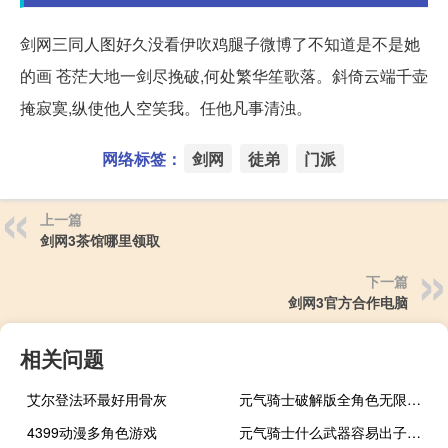
剑网三同人图好久没看伊吹鸡腿子微博了不知道是不是她
的画 苍茫大地一剑尽挽破,何处繁华笙歌落。斜倚云端千壶
掩寂寞,纵使他人空笑我。任他凡事清浊。
网络标签：
剑网
徒弟
门派
上一篇
剑网3茶馆哪里领取
下一篇
剑网3官方合作电脑
相关问题
艾尔登法环最好用骨灰
元气骑士破解版全角色无限金币无限蓝最新不闪退
4399动漫多角色游戏
元气骑士什么武器容易出子弹袋