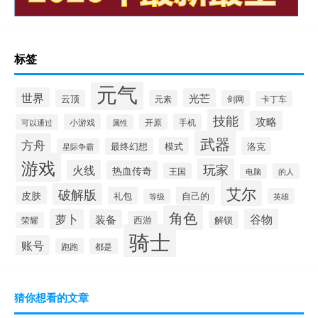
标签
元气
世界
光芒
云顶
元素
剑网
卡丁车
技能
攻略
小游戏
开原
手机
可以通过
属性
武器
方舟
模式
洛克
最终幻想
星际争霸
游戏
玩家
火线
热血传奇
王国
的人
电脑
艾尔
破解版
皮肤
礼包
自己的
英雄
等级
角色
萝卜
谷物
装备
西游
解锁
荣耀
骑士
账号
跑跑
都是
猜你想看的文章