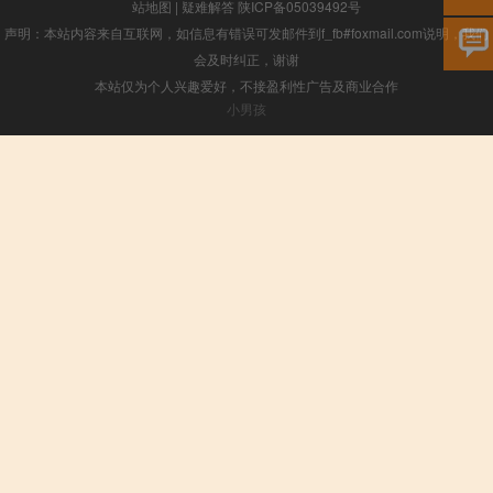
站地图
|
疑难解答
陕ICP备05039492号
声明：本站内容来自互联网，如信息有错误可发邮件到f_fb#foxmail.com说明，我们
会及时纠正，谢谢
本站仅为个人兴趣爱好，不接盈利性广告及商业合作
小男孩