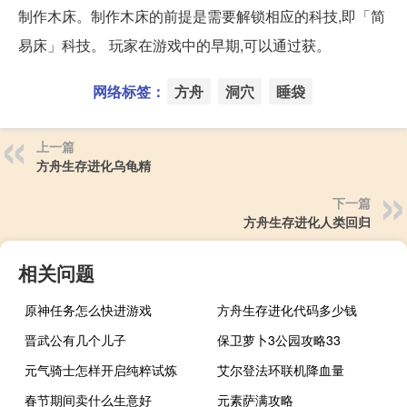
制作木床。制作木床的前提是需要解锁相应的科技,即「简
易床」科技。 玩家在游戏中的早期,可以通过获。
网络标签：
方舟
洞穴
睡袋
上一篇
方舟生存进化乌龟精
下一篇
方舟生存进化人类回归
相关问题
原神任务怎么快进游戏
方舟生存进化代码多少钱
晋武公有几个儿子
保卫萝卜3公园攻略33
元气骑士怎样开启纯粹试炼
艾尔登法环联机降血量
春节期间卖什么生意好
元素萨满攻略