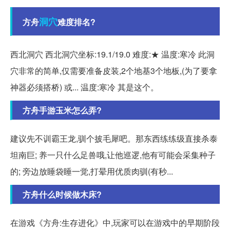
洞穴
方舟
难度排名?
西北洞穴 西北洞穴坐标:19.1/19.0 难度:★ 温度:寒冷 此洞
穴非常的简单,仅需要准备皮装,2个地基3个地板,(为了要拿
神器必须搭桥) 或... 温度:寒冷 其是这个。
方舟手游玉米怎么弄?
建议先不训霸王龙,驯个披毛犀吧。那东西练练级直接杀泰
坦南巨; 养一只什么足兽哦,让他巡逻,他有可能会采集种子
的; 旁边放睡袋睡一觉,打晕用优质肉驯(有秒...
方舟什么时候做木床?
在游戏《方舟:生存进化》中,玩家可以在游戏中的早期阶段