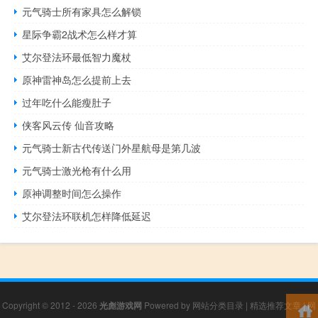
元气骑士所有家具怎么解锁
星际争霸2战术怎么样才算
艾尔登法环最低智力魔杖
原神雷神岛怎么提前上去
过年吃什么能瘦肚子
侠客风云传 仙音攻略
元气骑士新古代传送门外星航母是第几波
元气骑士激光枪有什么用
原神调整时间怎么操作
艾尔登法环联机怎样降低延迟
Copyright © 2012 - 2026
光彪游戏网
Powered by
网站分类目录
|
精选推荐文章
|
网