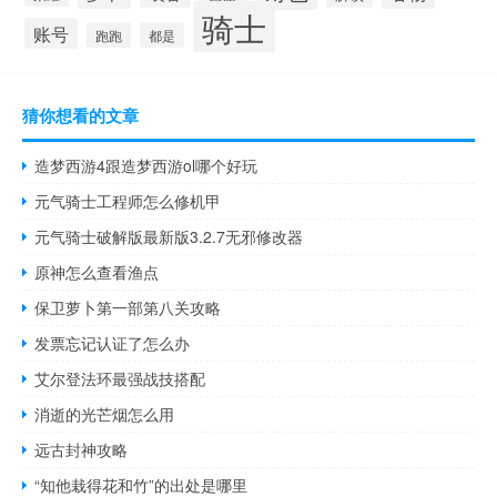
骑士
账号
跑跑
都是
猜你想看的文章
造梦西游4跟造梦西游ol哪个好玩
元气骑士工程师怎么修机甲
元气骑士破解版最新版3.2.7无邪修改器
原神怎么查看渔点
保卫萝卜第一部第八关攻略
发票忘记认证了怎么办
艾尔登法环最强战技搭配
消逝的光芒烟怎么用
远古封神攻略
“知他栽得花和竹”的出处是哪里