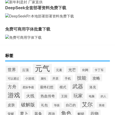
DeepSeek全套部署资料免费下载
免费可商用字体批量下载
标签
元气
世界
光芒
云顶
元素
剑网
卡丁车
技能
攻略
小游戏
开原
手机
可以通过
属性
武器
方舟
模式
洛克
最终幻想
星际争霸
游戏
玩家
火线
热血传奇
王国
的人
电脑
艾尔
破解版
皮肤
礼包
自己的
英雄
等级
角色
萝卜
谷物
装备
西游
解锁
荣耀