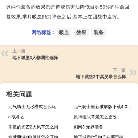
这两件装备的效果都是造成伤害后降低目标50%的生命回
复效果,芈月吸血能力降低之后,基本上在团战中发挥。
网络标签：
吸血
效果
装备
上一篇
地下城堡3人物属性选择
下一篇
地下城堡3中冥灵录怎么样
相关问题
元气骑士无尽模式怎么玩
元气骑士最新破解版下载4.0.1可远程连机
cf战斗团
原神组队背景怎么更改
消逝的光芒2大风车怎么用
剑网3 无界装备
造梦西游4电脑版怎么开始
地下城堡2怪物爪在哪里掉