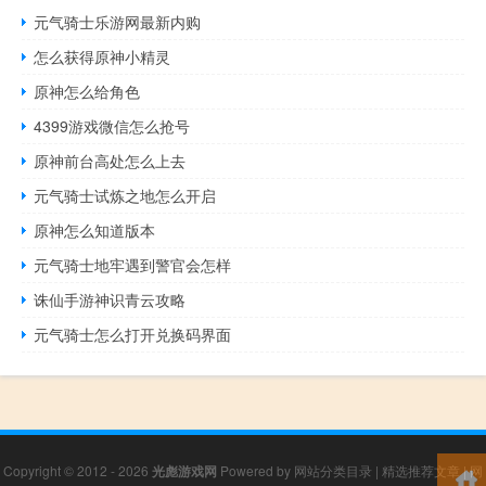
元气骑士乐游网最新内购
怎么获得原神小精灵
原神怎么给角色
4399游戏微信怎么抢号
原神前台高处怎么上去
元气骑士试炼之地怎么开启
原神怎么知道版本
元气骑士地牢遇到警官会怎样
诛仙手游神识青云攻略
元气骑士怎么打开兑换码界面
Copyright © 2012 - 2026
光彪游戏网
Powered by
网站分类目录
|
精选推荐文章
|
网