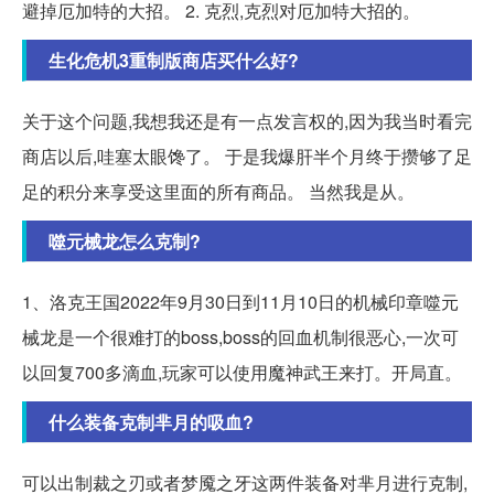
避掉厄加特的大招。 2. 克烈,克烈对厄加特大招的。
生化危机3重制版商店买什么好?
关于这个问题,我想我还是有一点发言权的,因为我当时看完
商店以后,哇塞太眼馋了。 于是我爆肝半个月终于攒够了足
足的积分来享受这里面的所有商品。 当然我是从。
噬元械龙怎么克制?
1、洛克王国2022年9月30日到11月10日的机械印章噬元
械龙是一个很难打的boss,boss的回血机制很恶心,一次可
以回复700多滴血,玩家可以使用魔神武王来打。开局直。
什么装备克制芈月的吸血?
可以出制裁之刃或者梦魇之牙这两件装备对芈月进行克制,