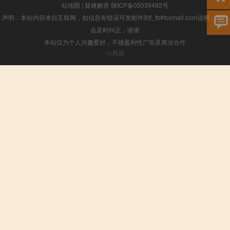
站地图
|
疑难解答
陕ICP备05039492号
声明：本站内容来自互联网，如信息有错误可发邮件到f_fb#foxmail.com说明，我们
会及时纠正，谢谢
本站仅为个人兴趣爱好，不接盈利性广告及商业合作
小男孩