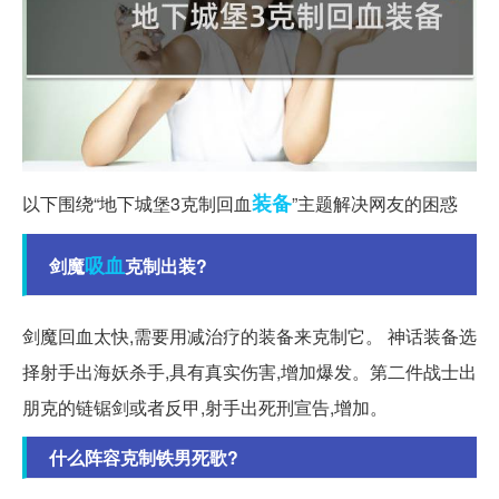
装备
以下围绕“地下城堡3克制回血
”主题解决网友的困惑
吸血
剑魔
克制出装?
剑魔回血太快,需要用减治疗的装备来克制它。 神话装备选
择射手出海妖杀手,具有真实伤害,增加爆发。第二件战士出
朋克的链锯剑或者反甲,射手出死刑宣告,增加。
什么阵容克制铁男死歌?