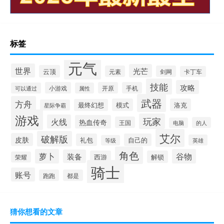
标签
元气
世界
光芒
云顶
元素
剑网
卡丁车
技能
攻略
小游戏
开原
手机
可以通过
属性
武器
方舟
模式
洛克
最终幻想
星际争霸
游戏
玩家
火线
热血传奇
王国
的人
电脑
艾尔
破解版
皮肤
礼包
自己的
英雄
等级
角色
萝卜
谷物
装备
西游
解锁
荣耀
骑士
账号
跑跑
都是
猜你想看的文章