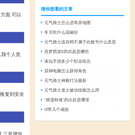
猜你想看的文章
方面,可以
元气骑士怎么进草原地图
冬天吃什么花椒好
元气骑士该存档不属于此账号什么意思
造梦西游3邪武器是哪些
,我个人觉
诛仙手游多少个职业组合
原神电脑怎么获得角色
元气骑士神殿打法最新
元气骑士道士被动技能怎么用
的恢复到安全
“摇荡秋魂”的出处是哪里
cf带几个戒指
,三是增加