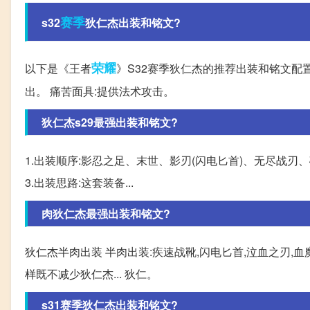
赛季
s32
狄仁杰出装和铭文?
荣耀
以下是《王者
》S32赛季狄仁杰的推荐出装和铭文配置
出。 痛苦面具:提供法术攻击。
狄仁杰s29最强出装和铭文?
1.出装顺序:影忍之足、末世、影刃(闪电匕首)、无尽战刃、破
3.出装思路:这套装备...
肉狄仁杰最强出装和铭文?
狄仁杰半肉出装 半肉出装:疾速战靴,闪电匕首,泣血之刃,血魔
样既不减少狄仁杰... 狄仁。
s31赛季狄仁杰出装和铭文?