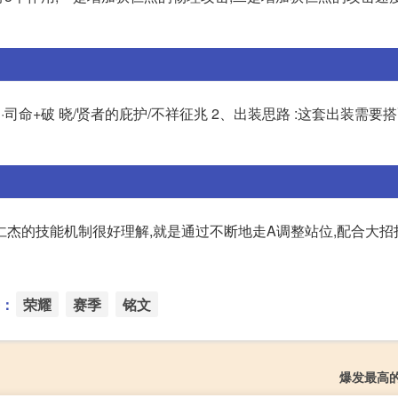
刀 ·司命+破 晓/贤者的庇护/不祥征兆 2、出装思路 :这套出装需
仁杰的技能机制很好理解,就是通过不断地走A调整站位,配合大招
：
荣耀
赛季
铭文
爆发最高