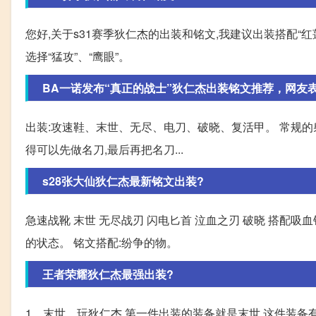
您好,关于s31赛季狄仁杰的出装和铭文,我建议出装搭配“红
选择“猛攻”、“鹰眼”。
BA一诺发布“真正的战士”狄仁杰出装铭文推荐，网友
出装:攻速鞋、末世、无尽、电刀、破晓、复活甲。 常规的
得可以先做名刀,最后再把名刀...
s28张大仙狄仁杰最新铭文出装?
急速战靴 末世 无尽战刃 闪电匕首 泣血之刃 破晓 搭配
的状态。 铭文搭配:纷争的物。
王者荣耀狄仁杰最强出装?
1、末世。玩狄仁杰,第一件出装的装备就是末世,这件装备