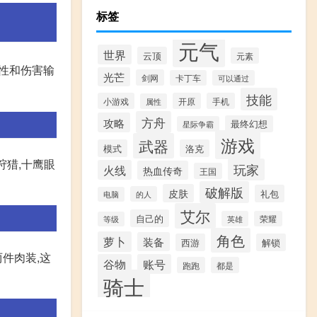
标签
元气
世界
云顶
元素
动性和伤害输
光芒
剑网
卡丁车
可以通过
技能
小游戏
开原
手机
属性
方舟
攻略
最终幻想
星际争霸
游戏
武器
模式
洛克
狩猎,十鹰眼
玩家
火线
热血传奇
王国
破解版
皮肤
礼包
的人
电脑
艾尔
自己的
英雄
荣耀
等级
角色
萝卜
装备
西游
解锁
两件肉装,这
谷物
账号
跑跑
都是
骑士