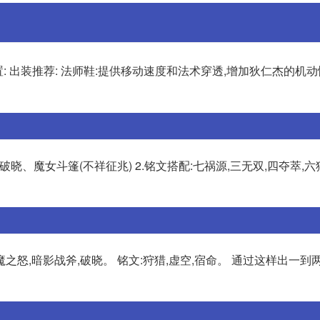
: 出装推荐: 法师鞋:提供移动速度和法术穿透,增加狄仁杰的机
晓、魔女斗篷(不祥征兆) 2.铭文搭配:七祸源,三无双,四夺萃,六
之怒,暗影战斧,破晓。 铭文:狩猎,虚空,宿命。 通过这样出一到