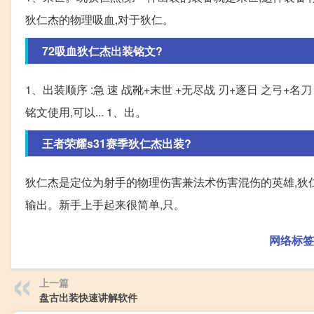
狄仁杰的物理吸血,对于狄仁。
72吸血狄仁杰出装铭文?
1、出装顺序 :急 速 战靴+末世 +无尽战 刃+逐日 之弓+名
铭文使用,可以... 1、出。
王者荣耀s31赛季狄仁杰出装?
狄仁杰是定位为射手的物理伤害兼法术伤害混伤的英雄,狄
输出。新手上手起来很简单,只。
网络标签
上一篇
盘古出装快速讲解软件