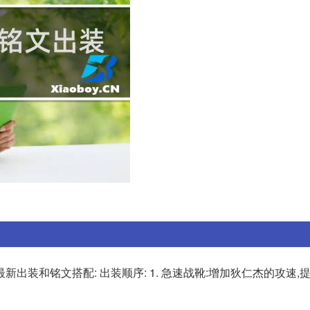
出装和铭文搭配: 出装顺序: 1. 急速战靴:增加狄仁杰的攻速,