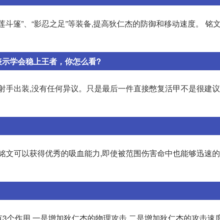
莲斗篷”、“影忍之足”等装备,提高狄仁杰的防御和移动速度。 铭文
表示学会稳上王者，你怎么看?
射手出装,没有任何异议。只是最后一件直接憋复活甲不是很建议
吸血铭文可以获得优秀的吸血能力,即使被范围伤害命中也能够迅速
有3个作用,一是增加狄仁杰的物理攻击,二是增加狄仁杰的攻击速度