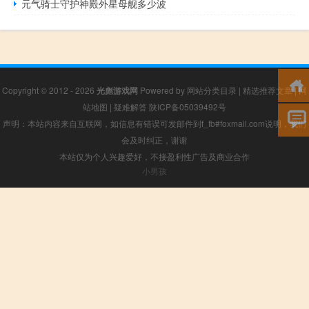
元气骑士守护神殿外星母舰多少波
Copyright © 2012 - 2026
光彪游戏网
Powered by
网站分类目录
|
精选推荐文章
|
网
站地图
|
疑难解答
陕ICP备05039492号
声明：本站内容来自互联网，如信息有错误可发邮件到f_fb#foxmail.com说明，我们
会及时纠正，谢谢
本站仅为个人兴趣爱好，不接盈利性广告及商业合作
小男孩