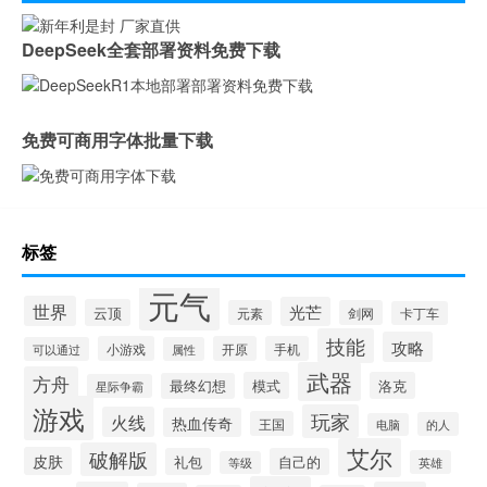
DeepSeek全套部署资料免费下载
免费可商用字体批量下载
标签
元气
世界
光芒
云顶
元素
剑网
卡丁车
技能
攻略
小游戏
开原
手机
可以通过
属性
武器
方舟
模式
洛克
最终幻想
星际争霸
游戏
玩家
火线
热血传奇
王国
的人
电脑
艾尔
破解版
皮肤
礼包
自己的
英雄
等级