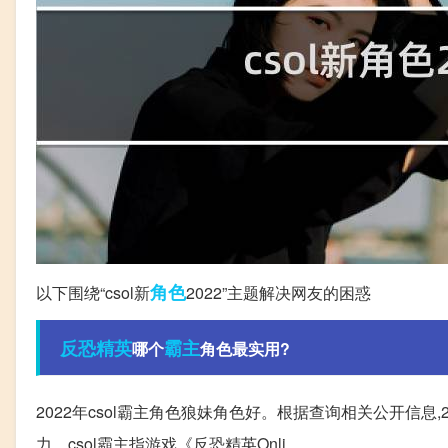
角色
以下围绕“csol新
2022”主题解决网友的困惑
反恐精英
霸主
哪个
角色最实用?
2022年csol霸主角色狼妹角色好。根据查询相关公开信息,
力。csol霸主指游戏《反恐精英Onli。