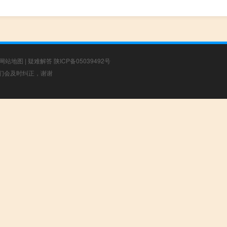
网站地图
|
疑难解答
陕ICP备05039492号
，我们会及时纠正，谢谢