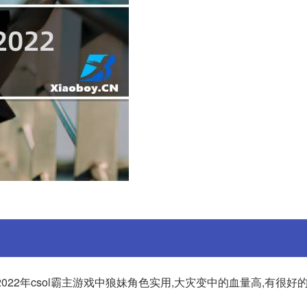
2022年csol霸主游戏中狼妹角色实用,大灾变中的血量高,有很好