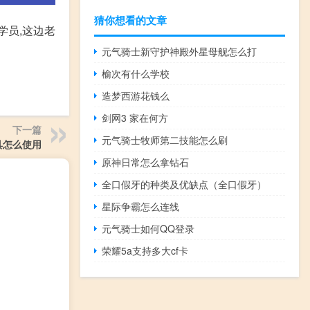
猜你想看的文章
学员,这边老
元气骑士新守护神殿外星母舰怎么打
榆次有什么学校
造梦西游花钱么
剑网3 家在何方
下一篇
元气骑士牧师第二技能怎么刷
道具怎么使用
原神日常怎么拿钻石
全口假牙的种类及优缺点（全口假牙）
星际争霸怎么连线
元气骑士如何QQ登录
荣耀5a支持多大cf卡