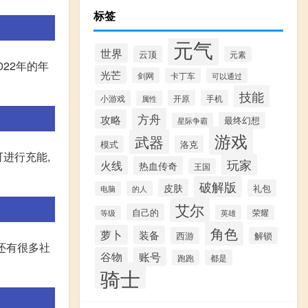
标签
元气
世界
云顶
元素
022年的年
光芒
剑网
卡丁车
可以通过
技能
小游戏
开原
手机
属性
方舟
攻略
最终幻想
星际争霸
游戏
武器
模式
洛克
可进行充能,
玩家
火线
热血传奇
王国
破解版
皮肤
礼包
的人
电脑
艾尔
自己的
英雄
荣耀
等级
角色
萝卜
装备
西游
解锁
还有很多社
谷物
账号
跑跑
都是
骑士