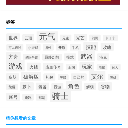
标签
元气
世界
光芒
云顶
元素
剑网
卡丁车
技能
攻略
小游戏
开原
手机
可以通过
属性
武器
方舟
模式
洛克
最终幻想
星际争霸
游戏
玩家
火线
热血传奇
王国
的人
电脑
艾尔
破解版
皮肤
礼包
自己的
英雄
等级
角色
萝卜
谷物
装备
西游
解锁
荣耀
骑士
账号
跑跑
都是
猜你想看的文章