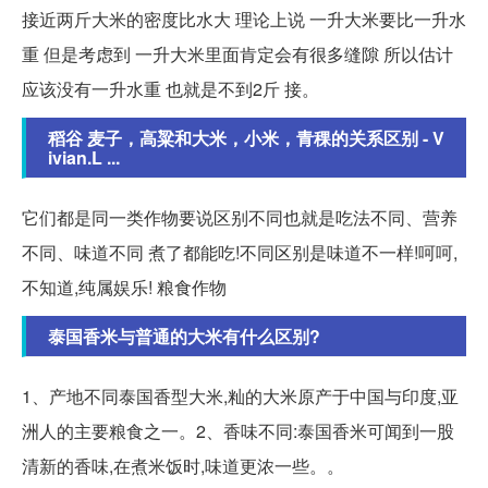
接近两斤大米的密度比水大 理论上说 一升大米要比一升水
重 但是考虑到 一升大米里面肯定会有很多缝隙 所以估计
应该没有一升水重 也就是不到2斤 接。
稻谷 麦子，高粱和大米，小米，青稞的关系区别 - V
ivian.L ...
它们都是同一类作物要说区别不同也就是吃法不同、营养
不同、味道不同 煮了都能吃!不同区别是味道不一样!呵呵,
不知道,纯属娱乐! 粮食作物
泰国香米与普通的大米有什么区别?
1、产地不同泰国香型大米,籼的大米原产于中国与印度,亚
洲人的主要粮食之一。2、香味不同:泰国香米可闻到一股
清新的香味,在煮米饭时,味道更浓一些。。