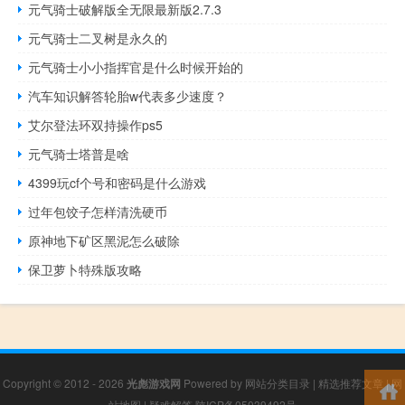
元气骑士破解版全无限最新版2.7.3
元气骑士二叉树是永久的
元气骑士小小指挥官是什么时候开始的
汽车知识解答轮胎w代表多少速度？
艾尔登法环双持操作ps5
元气骑士塔普是啥
4399玩cf个号和密码是什么游戏
过年包饺子怎样清洗硬币
原神地下矿区黑泥怎么破除
保卫萝卜特殊版攻略
Copyright © 2012 - 2026
光彪游戏网
Powered by
网站分类目录
|
精选推荐文章
|
网
站地图
|
疑难解答
陕ICP备05039492号