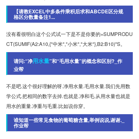
【请教EXCEL中多条件乘积后求和ABCDE区分规
格区分数量备注1...
没有看很明白这个公式试一下是不是你要的=SUMPRODU
CT(SUMIF(A2:A10,{"中米","小米","大米"},B2:B10)*S。
用水量
请问:“净
”和“毛用水量”的概念和区别?_作
业帮
不是吧.这个很好理解的呀.净用水量.毛用水量.我们先用数
学公式.把相同的数字去掉.也就是.净和毛.从用水量也就是
用水的重量.净重与毛重.比如说你穿。
谁知道一些常见食物的葡萄糖含量,举例说说,谢谢._
作业帮