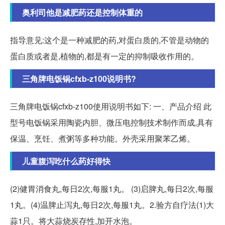
奥利司他是减肥药还是控制体重的
指导意见:这个是一种减肥的药,对蛋白质的,不管是动物的
蛋白质或者是,植物的,都是有一定的抑制吸收作用的。
三角牌电饭锅cfxb-z100说明书?
三角牌电饭锅cfxb-z100使用说明书如下: 一、产品介绍 此
型号电饭锅采用陶瓷内胆、微压电控制技术制作而成,具有
保温、烹饪、煮粥等多种功能。外壳采用聚苯乙烯。
儿童腹泻吃什么药好得快
(2)健胃消食丸,每日2次,每服1丸。 (3)启脾丸,每日2次,每服
1丸。(4)温脾止泻丸,每日2次,每服1丸。2.验方自疗法(1)大
蒜1只。将大蒜烧炭存性,加开水泡。