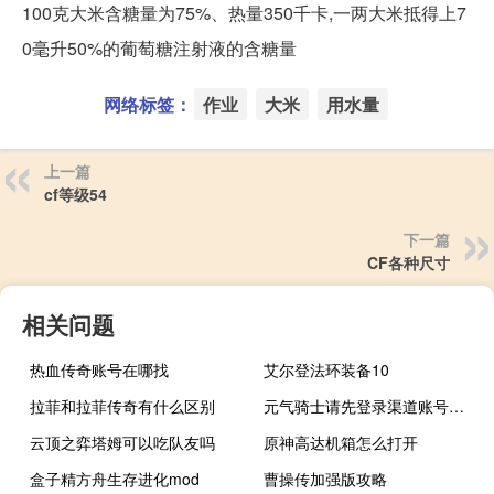
100克大米含糖量为75%、热量350千卡,一两大米抵得上7
0毫升50%的葡萄糖注射液的含糖量
网络标签：
作业
大米
用水量
上一篇
cf等级54
下一篇
CF各种尺寸
相关问题
热血传奇账号在哪找
艾尔登法环装备10
拉菲和拉菲传奇有什么区别
元气骑士请先登录渠道账号是什么意思
云顶之弈塔姆可以吃队友吗
原神高达机箱怎么打开
盒子精方舟生存进化mod
曹操传加强版攻略