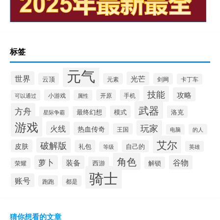
标签
元气
世界
光芒
云顶
元素
剑网
卡丁车
技能
攻略
小游戏
开原
手机
可以通过
属性
武器
方舟
模式
洛克
最终幻想
星际争霸
游戏
玩家
火线
热血传奇
王国
的人
电脑
艾尔
破解版
皮肤
礼包
自己的
英雄
等级
角色
萝卜
谷物
装备
西游
解锁
荣耀
骑士
账号
跑跑
都是
猜你想看的文章