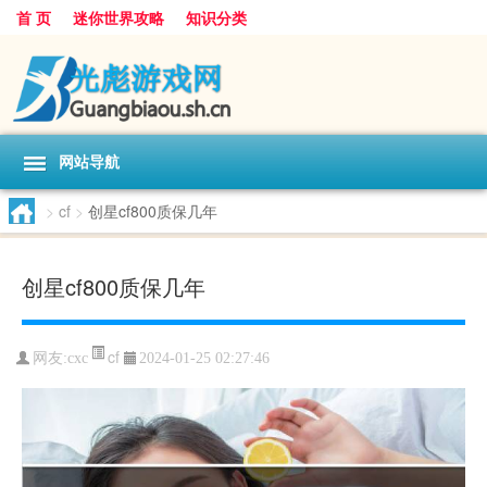
首 页
迷你世界攻略
知识分类
网站导航
>
cf
>
创星cf800质保几年
创星cf800质保几年
cf
网友:
cxc
2024-01-25 02:27:46