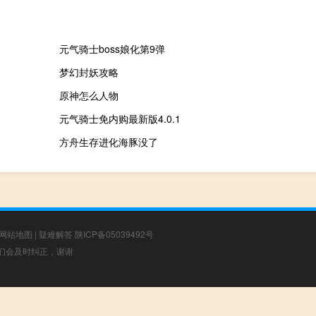
元气骑士boss娘化第9弹
梦幻封妖攻略
原神怎么人物
元气骑士免内购最新版4.0.1
方舟生存进化海豚没了
网站地图
|
疑难解答
陕ICP备05039492号
，我们会及时纠正，谢谢