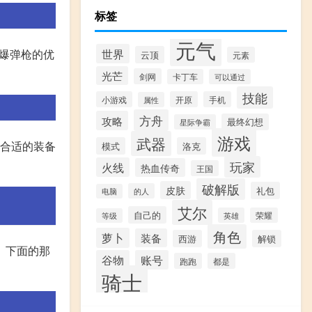
标签
元气
世界
高爆弹枪的优
云顶
元素
光芒
剑网
卡丁车
可以通过
技能
小游戏
开原
手机
属性
方舟
攻略
最终幻想
星际争霸
游戏
武器
了合适的装备
模式
洛克
玩家
火线
热血传奇
王国
破解版
皮肤
礼包
的人
电脑
艾尔
自己的
英雄
荣耀
等级
角色
萝卜
装备
西游
解锁
。下面的那
谷物
账号
跑跑
都是
骑士