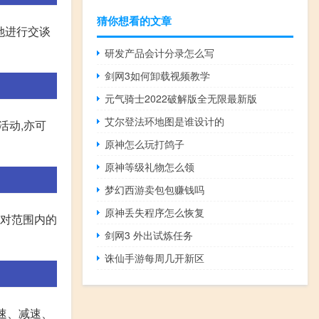
猜你想看的文章
她进行交谈
研发产品会计分录怎么写
剑网3如何卸载视频教学
元气骑士2022破解版全无限最新版
艾尔登法环地图是谁设计的
活动,亦可
原神怎么玩打鸽子
原神等级礼物怎么领
梦幻西游卖包包赚钱吗
原神丢失程序怎么恢复
以对范围内的
剑网3 外出试炼任务
诛仙手游每周几开新区
速、减速、