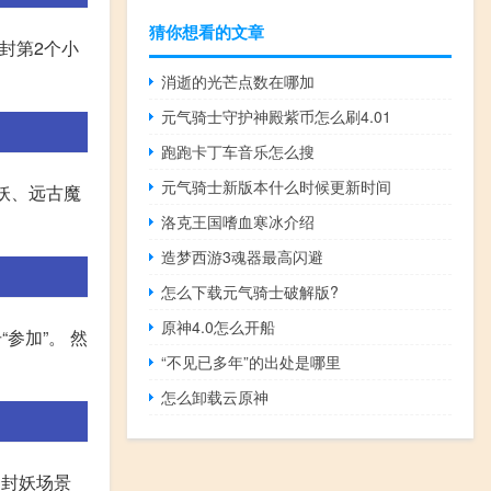
猜你想看的文章
庄封第2个小
消逝的光芒点数在哪加
元气骑士守护神殿紫币怎么刷4.01
跑跑卡丁车音乐怎么搜
元气骑士新版本什么时候更新时间
妖、远古魔
洛克王国嗜血寒冰介绍
造梦西游3魂器最高闪避
怎么下载元气骑士破解版?
原神4.0怎么开船
参加”。 然
“不见已多年”的出处是哪里
怎么卸载云原神
的封妖场景