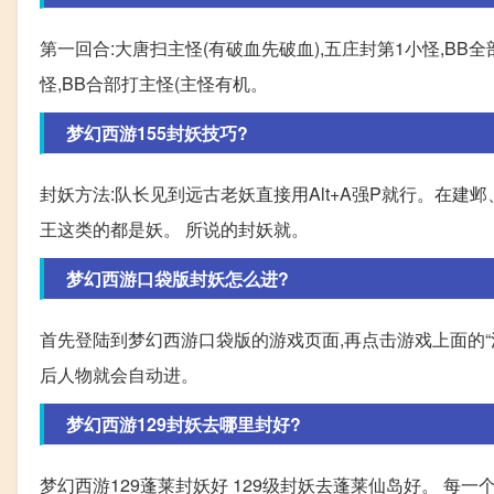
第一回合:大唐扫主怪(有破血先破血),五庄封第1小怪,BB
怪,BB合部打主怪(主怪有机。
梦幻西游155封妖技巧?
封妖方法:队长见到远古老妖直接用Alt+A强P就行。在
王这类的都是妖。 所说的封妖就。
梦幻西游口袋版封妖怎么进?
首先登陆到梦幻西游口袋版的游戏页面,再点击游戏上面的“活动
后人物就会自动进。
梦幻西游129封妖去哪里封好?
梦幻西游129蓬莱封妖好 129级封妖去蓬莱仙岛好。 每