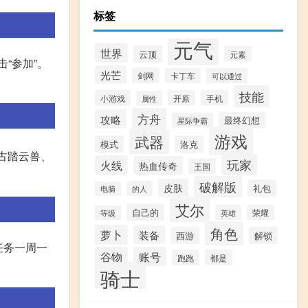
标签
元气
世界
云顶
元素
击“参加”。
光芒
剑网
卡丁车
可以通过
技能
小游戏
开原
手机
属性
方舟
攻略
最终幻想
星际争霸
游戏
武器
模式
洛克
古踏云兽、
玩家
火线
热血传奇
王国
破解版
皮肤
礼包
的人
电脑
艾尔
自己的
英雄
荣耀
等级
角色
萝卜
装备
西游
解锁
任务一周一
谷物
账号
跑跑
都是
骑士