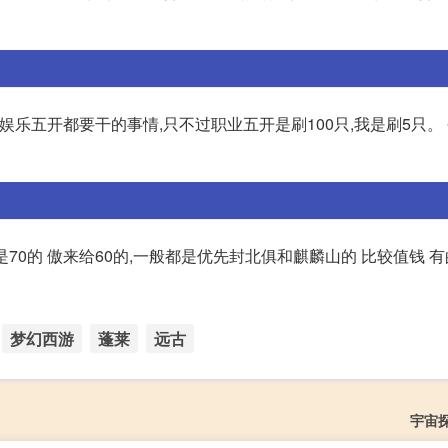
乐五开都要干的事情,只不过职业五开是刷100只,我是刷5只。
是70的 傲来给60的,一般都是优先封北俱和麒麟山的 比较值钱 
梦幻西游
蓬莱
远古
宇宙