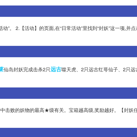
”。 2.【活动】的页面,在“日常活动”里找到“封妖”这一项,并点
莱
远古
仙岛封妖完成击杀2只
噬天虎、2只远古红萼仙子、2只远
斗中击败的妖物的最高★级有关。宝箱越高级,奖励越好。【封妖