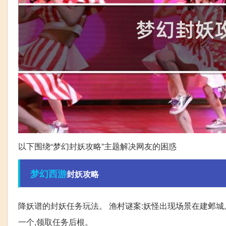
以下围绕“梦幻封妖攻略”主题解决网友的困惑
梦幻西游
封妖攻略
降妖谱的封妖任务玩法。 渔村谜案:妖怪出现场景在建邺城,
一个,领取任务后根。