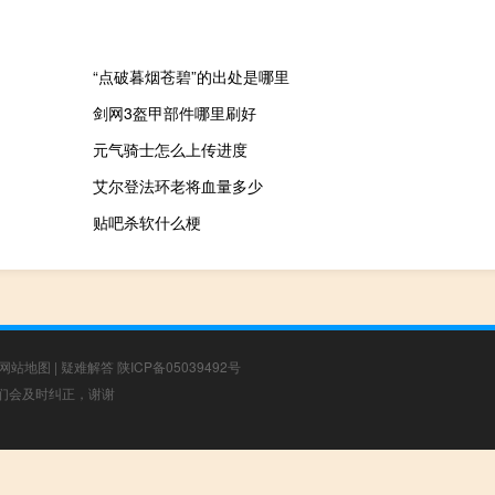
“点破暮烟苍碧”的出处是哪里
剑网3盔甲部件哪里刷好
元气骑士怎么上传进度
艾尔登法环老将血量多少
贴吧杀软什么梗
网站地图
|
疑难解答
陕ICP备05039492号
，我们会及时纠正，谢谢