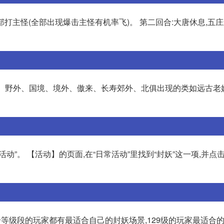
全部打主怪(全部出现爆击主怪有机率飞)。 第二回合:大唐休息,五
建邺、野外、国境、境外、傲来、长寿郊外、北俱出现的类如远古老
”。 【活动】的页面,在“日常活动”里找到“封妖”这一项,并点击“
一个等级段的玩家都有最适合自己的封妖场景,129级的玩家最适合