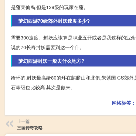
是蓬莱仙岛,但是129级的玩家在蓬。
梦幻西游70级郊外封妖速度多少?
需要300速度。封妖应该算是职业五开或者是我这样的业余娱
说的70长寿封妖需要到达一个什。
梦幻西游封妖一般去什么地方?
给环的,封妖最高给80的环在麒麟山和北俱,朱紫国 CS郊外
石等级也比较高 其次是傲来。
网络标签：
上一篇
三国传奇攻略