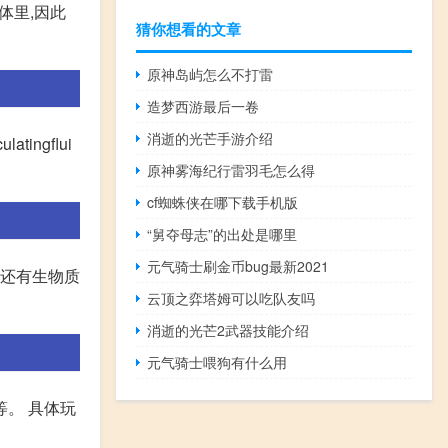
体里,因此
猜你想看的文章
原神岛屿怎么不打雷
造梦西游最后一卷
消逝的光芒手游介绍
ngflui
原神雾海纪行雷羽毛怎么得
cf蜘蛛侠在哪下载手机版
“舅夺母志”的出处是哪里
元气骑士刷金币bug最新2021
,还有生物质
云顶之弈塔姆可以吃队友吗
消逝的光芒2武器技能介绍
元气骑士喂狗有什么用
。 具体玩