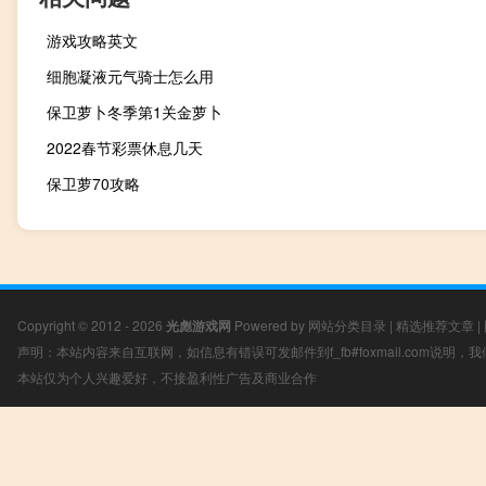
游戏攻略英文
细胞凝液元气骑士怎么用
保卫萝卜冬季第1关金萝卜
2022春节彩票休息几天
保卫萝70攻略
Copyright © 2012 - 2026
光彪游戏网
Powered by
网站分类目录
|
精选推荐文章
|
声明：本站内容来自互联网，如信息有错误可发邮件到f_fb#foxmail.com说明
本站仅为个人兴趣爱好，不接盈利性广告及商业合作