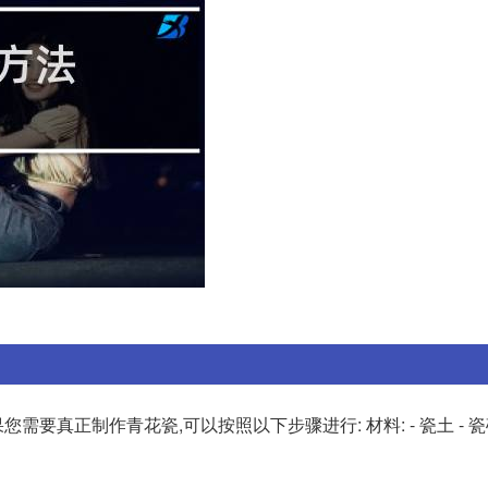
真正制作青花瓷,可以按照以下步骤进行: 材料: - 瓷土 - 瓷砂 