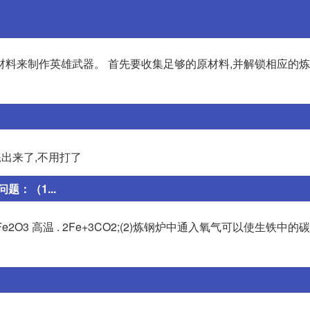
材料来制作英雄武器。 首先要收集足够的原材料,并解锁相应的
出来了,不用打了
：（1...
2O3 高温 . 2Fe+3CO2;(2)炼钢炉中通入氧气可以使生铁中的