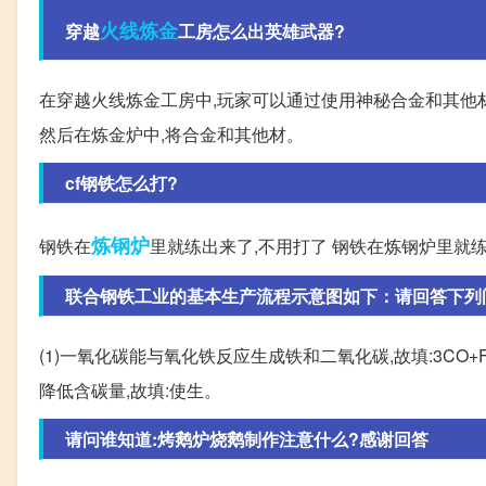
火线
炼金
穿越
工房怎么出英雄武器?
在穿越火线炼金工房中,玩家可以通过使用神秘合金和其他
然后在炼金炉中,将合金和其他材。
cf钢铁怎么打?
炼钢炉
钢铁在
里就练出来了,不用打了 钢铁在炼钢炉里就练
联合钢铁工业的基本生产流程示意图如下：请回答下列问题
(1)一氧化碳能与氧化铁反应生成铁和二氧化碳,故填:3CO+Fe
降低含碳量,故填:使生。
请问谁知道:烤鹅炉烧鹅制作注意什么?感谢回答