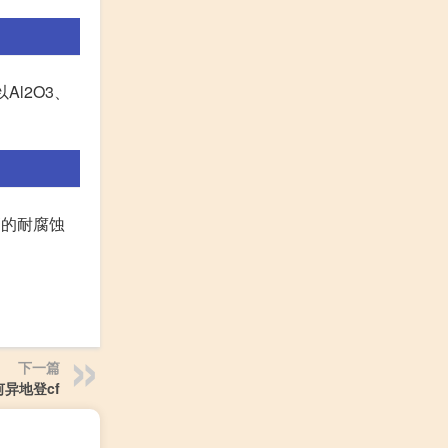
Al2O3、
较高的耐腐蚀
下一篇
异地登cf