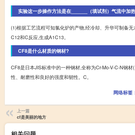
实验这一步操作方法是在______（填试剂）气流中加热．
(1)根据工艺流程可知氯化炉的产物,经冷却、升华可制备无水Al
C12和C反应,生成A1C13。
CF8是什么材质的钢材?
CF8是日本JIS标准中的一种钢材,全称为Cr-Mo-V-C-N钢
性、耐磨性和良好的强度和韧性。C。
网络标签
上一篇
cf是美丽的地方
相关问题