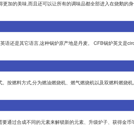
得更加的美味,而且还可以让所有的调味品都全部进入在烧鹅的身
是其它语言,这种锅炉原产地是丹麦。 CFB锅炉英文是circulati
式。按燃料方式,分为燃油燃烧机、燃气燃烧机以及双燃料燃烧机
需要通过合成不同的元素来解锁新的元素、升级炉子、获得金币等