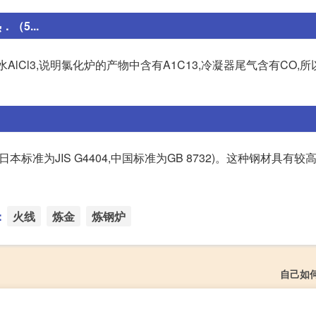
（5...
Cl3,说明氯化炉的产物中含有A1C13,冷凝器尾气含有CO,所以
材(日本标准为JIS G4404,中国标准为GB 8732)。这种钢材具有
：
火线
炼金
炼钢炉
自己如何