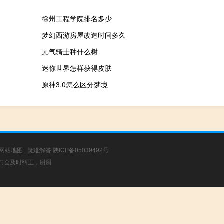
徐州工程学院排名多少
梦幻西游房屋改造时间多久
元气骑士种什么树
迷你世界怎样获得皮肤
原神3.0怎么区分梦境
网站地图
|
疑难解答
陕ICP备05039492号
，我们会及时纠正，谢谢