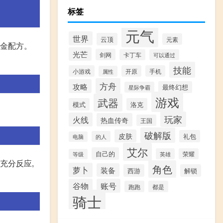
标签
元气
世界
云顶
元素
炼金配方。
光芒
剑网
卡丁车
可以通过
技能
小游戏
开原
手机
属性
方舟
攻略
最终幻想
星际争霸
游戏
武器
模式
洛克
玩家
火线
热血传奇
王国
破解版
皮肤
礼包
的人
电脑
艾尔
自己的
英雄
荣耀
等级
碳充分反应,
角色
萝卜
装备
西游
解锁
谷物
账号
跑跑
都是
骑士