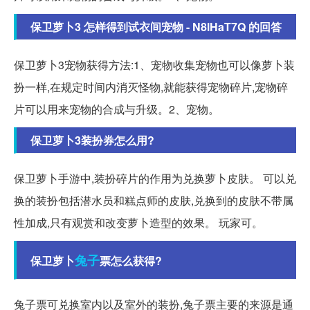
保卫萝卜3 怎样得到试衣间宠物 - N8lHaT7Q 的回答
保卫萝卜3宠物获得方法:1、宠物收集宠物也可以像萝卜装
扮一样,在规定时间内消灭怪物,就能获得宠物碎片,宠物碎
片可以用来宠物的合成与升级。2、宠物。
保卫萝卜3装扮券怎么用?
保卫萝卜手游中,装扮碎片的作用为兑换萝卜皮肤。 可以兑
换的装扮包括潜水员和糕点师的皮肤,兑换到的皮肤不带属
性加成,只有观赏和改变萝卜造型的效果。 玩家可。
兔子
保卫萝卜
票怎么获得?
兔子票可兑换室内以及室外的装扮,兔子票主要的来源是通