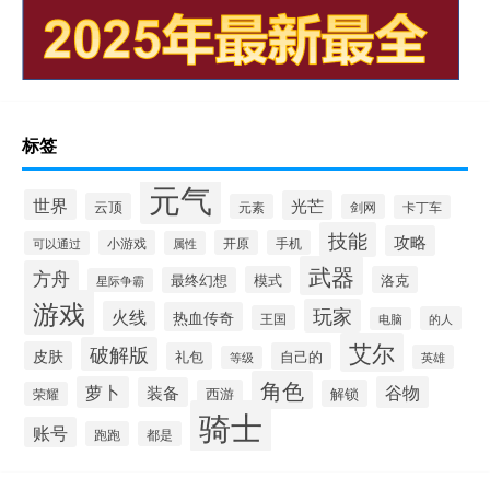
标签
元气
世界
光芒
云顶
元素
剑网
卡丁车
技能
攻略
小游戏
开原
手机
可以通过
属性
武器
方舟
模式
洛克
最终幻想
星际争霸
游戏
玩家
火线
热血传奇
王国
的人
电脑
艾尔
破解版
皮肤
礼包
自己的
英雄
等级
角色
萝卜
谷物
装备
西游
解锁
荣耀
骑士
账号
跑跑
都是