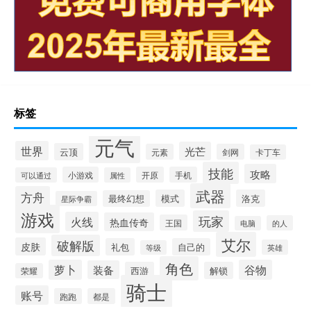
标签
元气
世界
光芒
云顶
元素
剑网
卡丁车
技能
攻略
小游戏
开原
手机
可以通过
属性
武器
方舟
模式
洛克
最终幻想
星际争霸
游戏
玩家
火线
热血传奇
王国
的人
电脑
艾尔
破解版
皮肤
礼包
自己的
英雄
等级
角色
萝卜
谷物
装备
西游
解锁
荣耀
骑士
账号
跑跑
都是