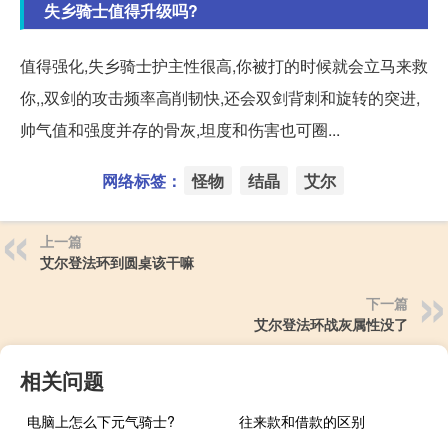
失乡骑士值得升级吗?
值得强化,失乡骑士护主性很高,你被打的时候就会立马来救
你,,双剑的攻击频率高削韧快,还会双剑背刺和旋转的突进,
帅气值和强度并存的骨灰,坦度和伤害也可圈...
网络标签：
怪物
结晶
艾尔
上一篇
艾尔登法环到圆桌该干嘛
下一篇
艾尔登法环战灰属性没了
相关问题
电脑上怎么下元气骑士?
往来款和借款的区别