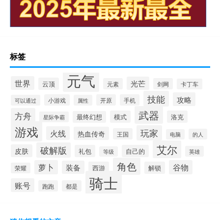
标签
元气
世界
光芒
云顶
元素
剑网
卡丁车
技能
攻略
小游戏
开原
手机
可以通过
属性
武器
方舟
模式
洛克
最终幻想
星际争霸
游戏
玩家
火线
热血传奇
王国
的人
电脑
艾尔
破解版
皮肤
礼包
自己的
英雄
等级
角色
萝卜
谷物
装备
西游
解锁
荣耀
骑士
账号
跑跑
都是