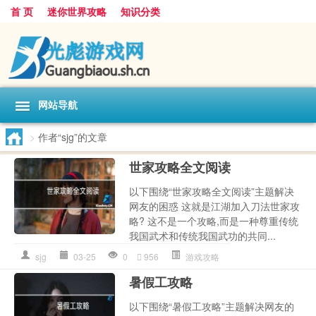
首 页
迷你世界攻略
知识分类
网站导航
>
作者“sjg”的文章
世家攻略全文阅读
以下围绕“世家攻略全文阅读”主题解决
网友的困惑 这就是江湖加入刀法世家攻
略? 这不是一个攻略,而是一种尊重传统
我国武术和传统我国武功的共同...
sjg
03-25
0
956
游戏攻略
暑假工攻略
以下围绕“暑假工攻略”主题解决网友的