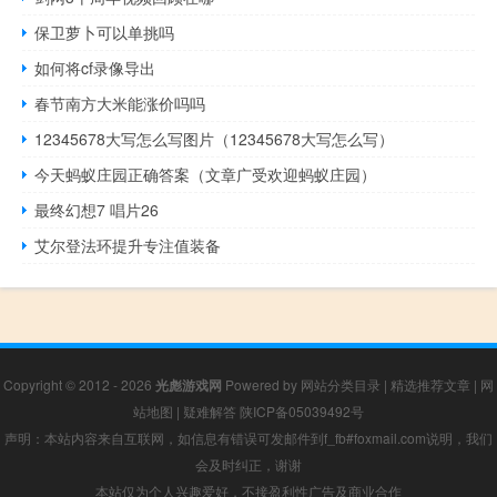
保卫萝卜可以单挑吗
如何将cf录像导出
春节南方大米能涨价吗吗
12345678大写怎么写图片（12345678大写怎么写）
今天蚂蚁庄园正确答案（文章广受欢迎蚂蚁庄园）
最终幻想7 唱片26
艾尔登法环提升专注值装备
Copyright © 2012 - 2026
光彪游戏网
Powered by
网站分类目录
|
精选推荐文章
|
网
站地图
|
疑难解答
陕ICP备05039492号
声明：本站内容来自互联网，如信息有错误可发邮件到f_fb#foxmail.com说明，我们
会及时纠正，谢谢
本站仅为个人兴趣爱好，不接盈利性广告及商业合作