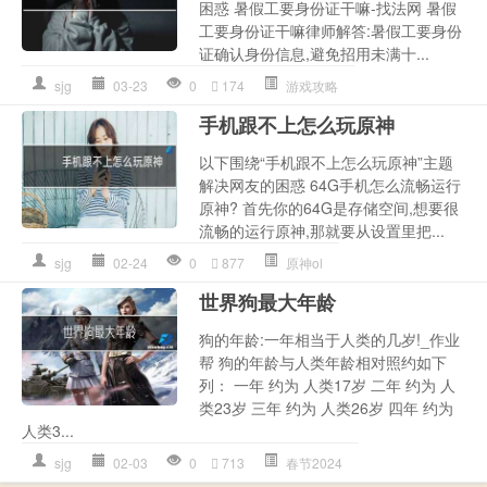
困惑 暑假工要身份证干嘛-找法网 暑假
工要身份证干嘛律师解答:暑假工要身份
证确认身份信息,避免招用未满十...
sjg
03-23
0
174
游戏攻略
手机跟不上怎么玩原神
以下围绕“手机跟不上怎么玩原神”主题
解决网友的困惑 64G手机怎么流畅运行
原神? 首先你的64G是存储空间,想要很
流畅的运行原神,那就要从设置里把...
sjg
02-24
0
877
原神ol
世界狗最大年龄
狗的年龄:一年相当于人类的几岁!_作业
帮 狗的年龄与人类年龄相对照约如下
列： 一年 约为 人类17岁 二年 约为 人
类23岁 三年 约为 人类26岁 四年 约为
人类3...
sjg
02-03
0
713
春节2024