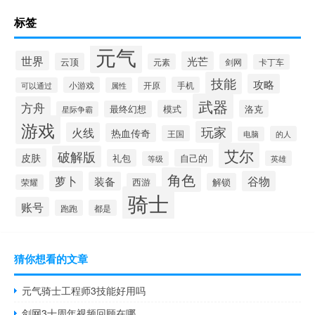
标签
元气
世界
光芒
云顶
元素
剑网
卡丁车
技能
攻略
小游戏
开原
手机
可以通过
属性
武器
方舟
模式
洛克
最终幻想
星际争霸
游戏
玩家
火线
热血传奇
王国
的人
电脑
艾尔
破解版
皮肤
礼包
自己的
英雄
等级
角色
萝卜
谷物
装备
西游
解锁
荣耀
骑士
账号
跑跑
都是
猜你想看的文章
元气骑士工程师3技能好用吗
剑网3十周年视频回顾在哪