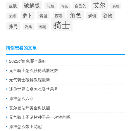
艾尔
破解版
皮肤
礼包
自己的
英雄
等级
角色
萝卜
谷物
装备
西游
解锁
荣耀
骑士
账号
跑跑
都是
猜你想看的文章
2022cf角色哪个最好
元气骑士怎么获得武器次数
元气骑士破解教程最新
迷你世界安卓怎么登苹果号
原神怎么六命
艾尔登法环黄金树技能
元气骑士圣诞树种子是一次性的吗
原神怎么带上花冠