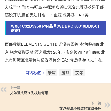
力眩晕12,瑞奇与叮当,神秘海域 德雷克合集等游戏买了都
还没开坑,目前无法排名。 1.血源 魂类游... 4《美。
WX81C32D9958 P/N品号:WDBPCK0010BBK-01
谢谢!
西部数据ELEMENTS SE 1TB 还没有回答 本地经销商 北
京 锐意摄影器材(渠道批发) 20年老店金领VIP19年商家 北
京市海淀区北清路与稻香湖路交汇处 海淀绿地中央广场。
网络标签：
景深
游戏
艾尔
上一篇
艾尔登法环丧失杖如何用
下一篇
艾尔登法环接过的支线任务