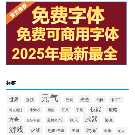
标签
元气
世界
光芒
云顶
元素
剑网
卡丁车
技能
攻略
小游戏
开原
手机
可以通过
属性
武器
方舟
模式
洛克
最终幻想
星际争霸
游戏
玩家
火线
热血传奇
王国
的人
电脑