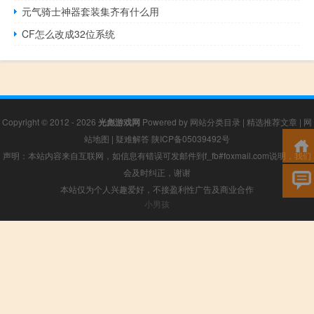
元气骑士神器套装集齐有什么用
CF怎么改成32位系统
Copyright © 2012 - 2026
光彪游戏网
Powered by
网站分类目录
|
精选推荐文章
|
网
站地图
|
疑难解答
陕ICP备05039492号
声明：本站内容来自互联网，如信息有错误可发邮件到f_fb#foxmail.com说明，我们
会及时纠正，谢谢
本站仅为个人兴趣爱好，不接盈利性广告及商业合作
小男孩