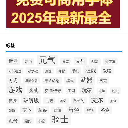
标签
元气
世界
光芒
云顶
元素
剑网
卡丁车
技能
攻略
小游戏
开原
手机
可以通过
属性
武器
方舟
模式
洛克
最终幻想
星际争霸
游戏
玩家
火线
热血传奇
王国
的人
电脑
艾尔
破解版
皮肤
礼包
自己的
英雄
等级
角色
萝卜
谷物
装备
西游
解锁
荣耀
骑士
账号
跑跑
都是