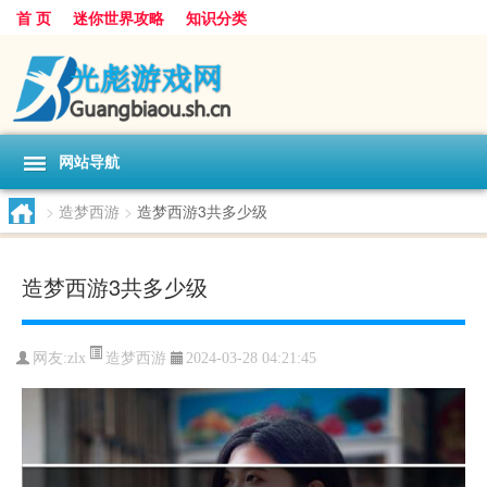
首 页
迷你世界攻略
知识分类
网站导航
>
造梦西游
>
造梦西游3共多少级
造梦西游3共多少级
造梦西游
网友:
zlx
2024-03-28 04:21:45