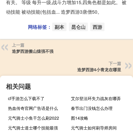
有关。 等级 每升一级,战斗力增加15,四角色都是如此。 被
动技能 被动技能(包括血... 造梦西游3唐僧50。
网络标签：
副本
昆仑山
西游
上一篇
造梦西游搬山猿强不强
下一篇
造梦西游4小青龙在哪里
相关问题
cf手游怎么下载不了
艾尔登法环失力战灰在哪弄
热血传奇官网广告语是什么
春节出门没钱怎么办理
元气骑士小鱼干怎么刷2022
图14攻略
元气骑士道士哪个技能最强
元气骑士如何刷导师房间