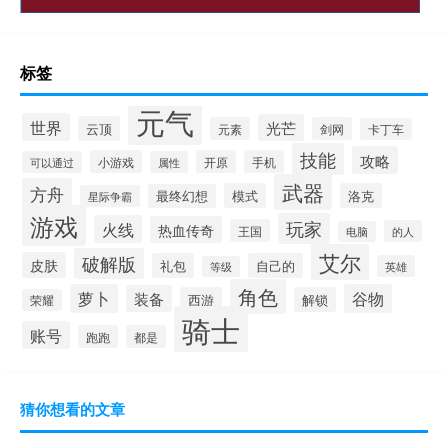
标签
元气
世界
光芒
云顶
元素
剑网
卡丁车
技能
攻略
小游戏
开原
手机
可以通过
属性
武器
方舟
模式
洛克
最终幻想
星际争霸
游戏
玩家
火线
热血传奇
王国
的人
电脑
艾尔
破解版
皮肤
礼包
自己的
英雄
等级
角色
萝卜
谷物
装备
西游
解锁
荣耀
骑士
账号
跑跑
都是
猜你想看的文章