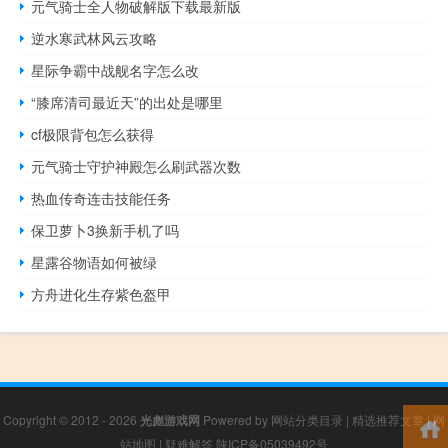
元气骑士全人物破解版下载最新版
逆水寒武林风云攻略
星际争霸中战舰名字怎么改
“膝席清司最近天”的出处是哪里
cf极限背包怎么获得
元气骑士守护神殿怎么刷武器次数
热血传奇连击技能任务
保卫萝卜3换新手机了吗
星露谷物语如何被绿
方舟进化生存紫色盔甲
Copyright © 2012 - 2026
光彪游戏网
Powered by
网站分类目录
|
精选推荐文章
|
网
站地图
|
疑难解答
陕ICP备05039492号