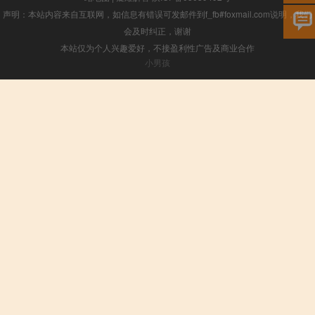
声明：本站内容来自互联网，如信息有错误可发邮件到f_fb#foxmail.com说明，我们
会及时纠正，谢谢
本站仅为个人兴趣爱好，不接盈利性广告及商业合作
小男孩