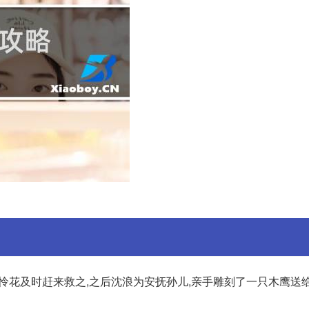
公王怜花及时赶来救之,之后沈浪为安抚孙儿,亲手雕刻了一只木鹰送