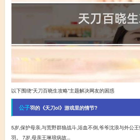
以下围绕“天刀百晓生攻略”主题解决网友的困惑
公子
羽的《天刀ol》游戏里的情节?
5岁,保护母亲,与荒野群狼战斗,浴血不倒,爷爷沈浪与外
羽。 7岁,母亲王琳琅病故...