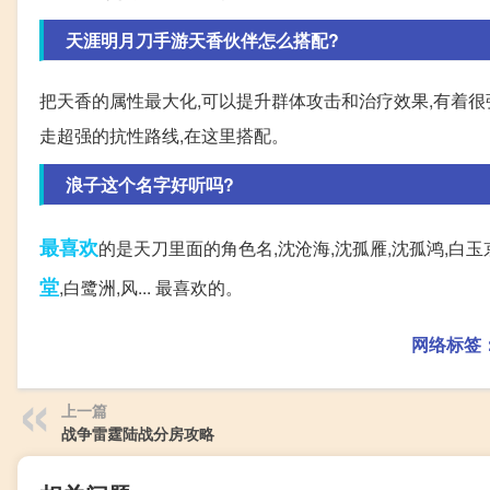
天涯明月刀手游天香伙伴怎么搭配?
把天香的属性最大化,可以提升群体攻击和治疗效果,有着很强
走超强的抗性路线,在这里搭配。
浪子这个名字好听吗?
最喜欢
的是天刀里面的角色名,沈沧海,沈孤雁,沈孤鸿,白玉京
堂
,白鹭洲,风... 最喜欢的。
网络标签
上一篇
战争雷霆陆战分房攻略