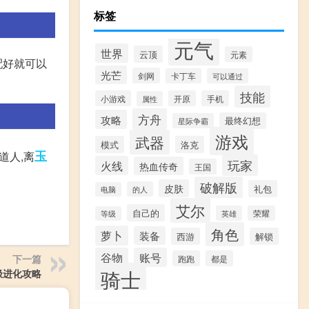
标签
元气
世界
云顶
元素
配好就可以
光芒
剑网
卡丁车
可以通过
技能
小游戏
开原
手机
属性
方舟
攻略
最终幻想
星际争霸
游戏
武器
模式
洛克
玉
道人,离
玩家
火线
热血传奇
王国
破解版
皮肤
礼包
的人
电脑
艾尔
自己的
英雄
荣耀
等级
角色
萝卜
装备
西游
解锁
谷物
账号
下一篇
跑跑
都是
骑士
极进化攻略