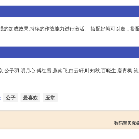
的加成效果,持续的作战能力进行激活。 搭配好就可以走... 搭
,公子羽,明月心,傅红雪,燕南飞,白云轩,叶知秋,百晓生,唐青枫,笑
：
公子
最喜欢
玉堂
数码宝贝究