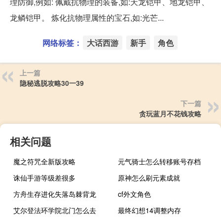
理防御,例如: 佩戴抗物理的装备,如:天龙铠甲、地龙铠甲、
龙鳞铠甲。 炼化抗物理属性的宝石,如:光芒...
网络标签：
大话西游
新手
角色
上一篇
隐秘逃脱攻略30一39
下一篇
贪玩蓝月不花钱攻略
相关问题
魔之符咒全新版攻略
元气骑士怎么转移账号存档
诛仙手游等级差很多
原神怎么刷元素成就
方舟生存进化失落岛棘背龙
cf外文角色
艾尔登法环学院北门怎么去
最终幻想14调整内存