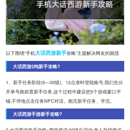
大话西游
新手
以下围绕“手机
攻略”主题解决网友的困惑
大话西游2纯新手攻略?
1、新⼿任务阶段(0—30级)。12点准时登陆账号,我们先分
开单号跑前置新⼿任务,这个过程中建议把5个游戏窗⼝平
铺,不停地点击任务NPC对话。跑完新⼿任务、学完。
大话西游手游新手攻略?
2.大话西游新手攻略: 帮派模式:30级后启动,单人升级模式,