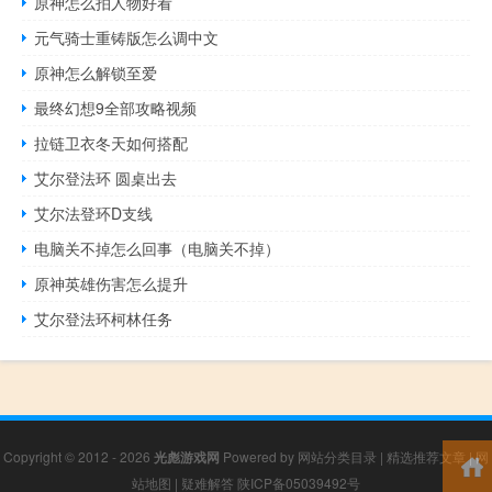
原神怎么拍人物好看
元气骑士重铸版怎么调中文
原神怎么解锁至爱
最终幻想9全部攻略视频
拉链卫衣冬天如何搭配
艾尔登法环 圆桌出去
艾尔法登环D支线
电脑关不掉怎么回事（电脑关不掉）
原神英雄伤害怎么提升
艾尔登法环柯林任务
Copyright © 2012 - 2026
光彪游戏网
Powered by
网站分类目录
|
精选推荐文章
|
网
站地图
|
疑难解答
陕ICP备05039492号