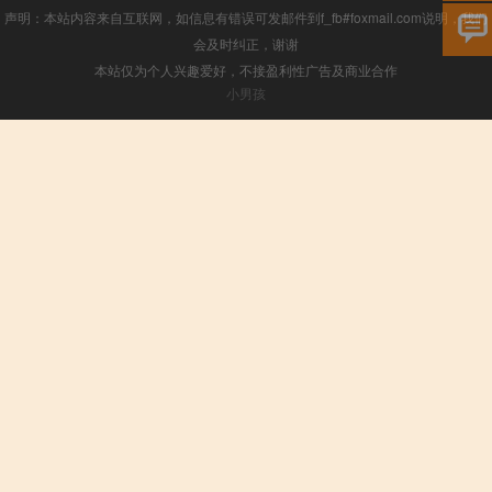
声明：本站内容来自互联网，如信息有错误可发邮件到f_fb#foxmail.com说明，我们
会及时纠正，谢谢
本站仅为个人兴趣爱好，不接盈利性广告及商业合作
小男孩