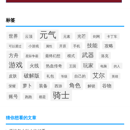
标签
元气
世界
光芒
云顶
元素
剑网
卡丁车
技能
攻略
小游戏
开原
手机
可以通过
属性
武器
方舟
模式
洛克
最终幻想
星际争霸
游戏
玩家
火线
热血传奇
王国
的人
电脑
艾尔
破解版
皮肤
礼包
自己的
英雄
等级
角色
萝卜
谷物
装备
西游
解锁
荣耀
骑士
账号
跑跑
都是
猜你想看的文章