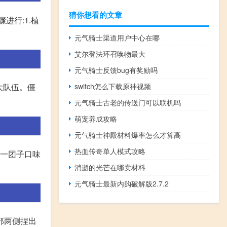
猜你想看的文章
进行:1.植
元气骑士渠道用户中心在哪
艾尔登法环召唤物最大
元气骑士反馈bug有奖励吗
switch怎么下载原神视频
大队伍。僵
元气骑士古老的传送门可以联机吗
萌宠养成攻略
元气骑士神殿材料爆率怎么才算高
热血传奇单人模式攻略
了一团子口味
消逝的光芒在哪卖材料
元气骑士最新内购破解版2.7.2
部两侧捏出