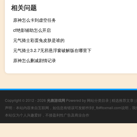
相关问题
原神怎么卡到虚空任务
cf绝影辅助怎么开启
元气骑士彩蛋兔皮肤是谁的
元气骑士3.2.7无邪悬浮窗破解版在哪里下
原神怎么删减剧情记录
Copyright © 2012 - 2026
光彪游戏网
Powered by
网站分类目录
|
精选推荐文章
|
声明：本站内容来自互联网，如信息有错误可发邮件到f_fb#foxmail.com说明
本站仅为个人兴趣爱好，不接盈利性广告及商业合作