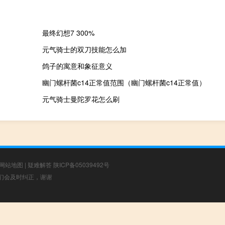
最终幻想7 300%
元气骑士的双刀技能怎么加
鸽子的寓意和象征意义
幽门螺杆菌c14正常值范围（幽门螺杆菌c14正常值）
元气骑士曼陀罗花怎么刷
网站地图
|
疑难解答
陕ICP备05039492号
，我们会及时纠正，谢谢