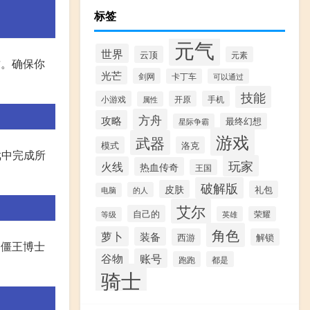
标签
元气
世界
云顶
元素
攻。确保你
光芒
剑网
卡丁车
可以通过
技能
小游戏
开原
手机
属性
方舟
攻略
最终幻想
星际争霸
游戏
武器
模式
洛克
戏中完成所
玩家
火线
热血传奇
王国
破解版
皮肤
礼包
的人
电脑
艾尔
自己的
英雄
荣耀
等级
角色
萝卜
装备
西游
解锁
 僵王博士
谷物
账号
跑跑
都是
骑士