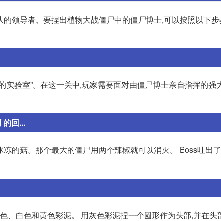
的领导者。要捏出植物大战僵尸中的僵尸博士,可以按照以下步骤
的实验室”。在这一关中,玩家需要面对由僵尸博士亲自指挥的强
的回...
冻的菇。那个最大的僵尸用两个辣椒就可以消灭。 Boss吐出
红色、白色和黄色彩泥。 用灰色彩泥捏一个圆形作为头部,并在头