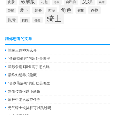
艾尔
破解版
皮肤
礼包
自己的
英雄
等级
角色
萝卜
谷物
装备
西游
解锁
荣耀
骑士
账号
跑跑
都是
猜你想看的文章
兰陵王原神怎么开
“偎倚韵偏宜”的出处是哪里
星际争霸1职业高手怎么玩
最终幻想零式隐藏
“蚤岁蔼层闱”的出处是哪里
热血传奇何以飞黑铁
原神中怎么放弃任务
元气骑士银奖杯可以跳过吗