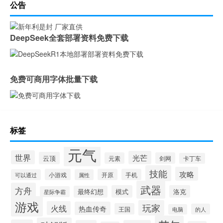
公告
DeepSeek全套部署资料免费下载
免费可商用字体批量下载
标签
元气
世界
光芒
云顶
元素
剑网
卡丁车
技能
攻略
小游戏
开原
手机
可以通过
属性
武器
方舟
模式
洛克
最终幻想
星际争霸
游戏
玩家
火线
热血传奇
王国
的人
电脑