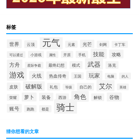
标签
元气
世界
光芒
云顶
元素
剑网
卡丁车
技能
攻略
小游戏
开原
手机
可以通过
属性
武器
方舟
模式
洛克
最终幻想
星际争霸
游戏
玩家
火线
热血传奇
王国
的人
电脑
艾尔
破解版
皮肤
礼包
自己的
英雄
等级
角色
萝卜
谷物
装备
西游
解锁
荣耀
骑士
账号
跑跑
都是
猜你想看的文章