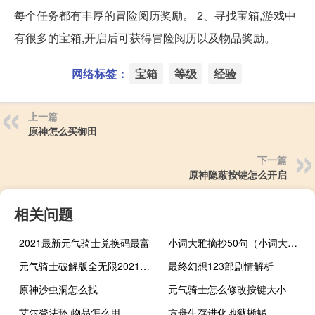
每个任务都有丰厚的冒险阅历奖励。 2、寻找宝箱,游戏中
有很多的宝箱,开启后可获得冒险阅历以及物品奖励。
网络标签：
宝箱
等级
经验
上一篇
原神怎么买御田
下一篇
原神隐蔽按键怎么开启
相关问题
2021最新元气骑士兑换码最富
小词大雅摘抄50句（小词大雅摘抄及赏析）
元气骑士破解版全无限2021最新版可联机无敌
最终幻想123部剧情解析
原神沙虫洞怎么找
元气骑士怎么修改按键大小
艾尔登法环 物品怎么用
方舟生存进化地狱蜥蜴