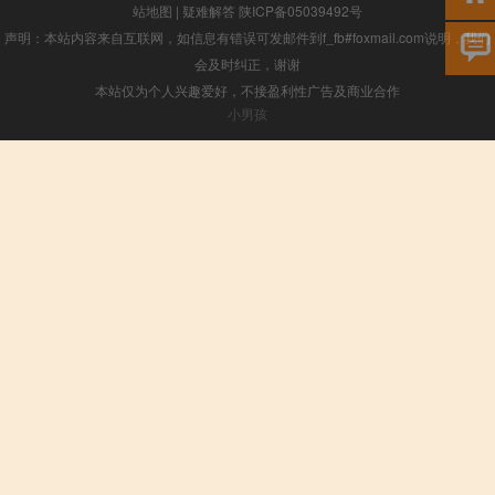
站地图
|
疑难解答
陕ICP备05039492号
声明：本站内容来自互联网，如信息有错误可发邮件到f_fb#foxmail.com说明，我们
会及时纠正，谢谢
本站仅为个人兴趣爱好，不接盈利性广告及商业合作
小男孩