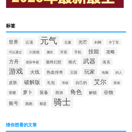
标签
元气
世界
光芒
云顶
元素
剑网
卡丁车
技能
攻略
小游戏
开原
手机
可以通过
属性
武器
方舟
模式
洛克
最终幻想
星际争霸
游戏
玩家
火线
热血传奇
王国
的人
电脑
艾尔
破解版
皮肤
礼包
自己的
英雄
等级
角色
萝卜
谷物
装备
西游
解锁
荣耀
骑士
账号
跑跑
都是
猜你想看的文章