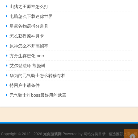
山猪之王原神怎么打
电脑怎么下载迷你世界
星露谷物语拆分道具
怎么获得原神月卡
原神怎么不开高帧率
方舟生存进化moe
艾尔登法环 熊挠树
华为的元气骑士怎么转移存档
特困户申请条件
元气骑士打boss最好用的武器
Copyright © 2012 - 2026
光彪游戏网
Powered by
网站分类目录
|
精选推荐文章
|
网