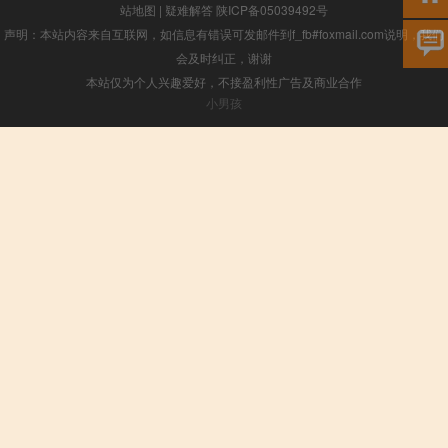
站地图
|
疑难解答
陕ICP备05039492号
声明：本站内容来自互联网，如信息有错误可发邮件到f_fb#foxmail.com说明，我们
会及时纠正，谢谢
本站仅为个人兴趣爱好，不接盈利性广告及商业合作
小男孩