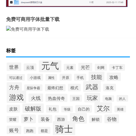
免费可商用字体批量下载
标签
元气
世界
光芒
云顶
元素
剑网
卡丁车
技能
攻略
小游戏
开原
手机
可以通过
属性
武器
方舟
模式
洛克
最终幻想
星际争霸
游戏
玩家
火线
热血传奇
王国
的人
电脑
艾尔
破解版
皮肤
礼包
自己的
英雄
等级
角色
萝卜
谷物
装备
西游
解锁
荣耀
骑士
账号
跑跑
都是