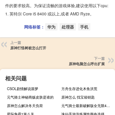
件的要求较高。为保证流畅的游戏体验,建议使用以下cpu:
1. 英特尔 Core i5 8400 或以上,或者 AMD Ryze。
网络标签：
华为
处理器
手机
上一篇
原神打怪树桩怎么打开
下一篇
原神电脑怎么呼出扩展
相关问题
CSOL剧情解说噩梦
方舟生存进化木鱼洪荒
元气骑士神秘商贩皮肤是谁的
原神怎么 找宝箱钥匙
原神怎么解决冬天负荷
元气骑士最新破解版全无限4.0.1
星际争霸1第八关
诛仙手游洗炼属性颜色选择